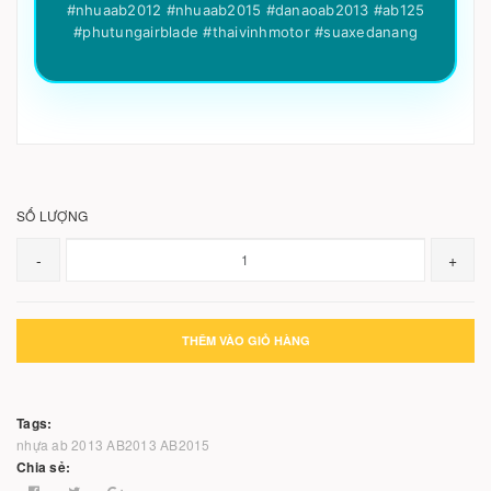
#nhuaab2012 #nhuaab2015 #danaoab2013 #ab125
#phutungairblade #thaivinhmotor #suaxedanang
SỐ LƯỢNG
-
+
THÊM VÀO GIỎ HÀNG
Tags:
nhựa ab 2013
AB2013
AB2015
Chia sẻ: