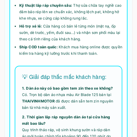
Kỹ thuật lắp ráp chuyên sâu:
Thợ sửa chữa tay nghề cao
đảm bảo ráp lên xe chuẩn xác, không lệch pat, không hở
khe nhựa, xe cứng cáp không rung lắc.
Hỗ trợ xé lẻ:
Cửa hàng có bán lẻ từng món (mặt nạ, ốp
sườn, dè trước, yếm, đuôi sau...) và nhận sơn phối màu lại
theo cá tính riêng của khách hàng.
Ship COD toàn quốc:
Khách mua hàng online được quyền
kiểm tra hàng kỹ lưỡng trước khi thanh toán.
💡 Giải đáp thắc mắc khách hàng:
1. Dàn áo này có bao gồm tem zin theo xe không?
Có. Trọn bộ dàn áo nhựa màu Air Blade 125 bán tại
THAIVINHMOTOR
đã được dán sẵn tem zin nguyên
bản từ nhà máy sản xuất.
2. Thời gian lắp ráp nguyên dàn áo tại cửa hàng
mất bao lâu?
Quy trình tháo ráp, vệ sinh khung sườn và ráp dàn
áo mới hoàn chỉnh tốn khoảng 90 đến 120 phút do