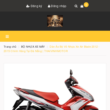
0
Đăng ký
Đăng nhập
Trang chủ
BỘ NHỰA XE MÁY
Dàn Áo Bộ Vỏ Nhựa Xe Air Blade 2012 -
2015 Chính Hãng Tại Đà Nẵng | THAIVINHMOTOR