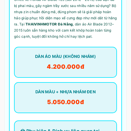
bị phai màu, gãy ngàm trầy xước sau nhiều năm sử dụng? Bộ
nhựa zin chuẩn đúng mã, đúng phom sẽ là giải pháp hoàn
hảo giúp phục hồi diện mạo xế cưng đẹp như mới dắt từ hãng
ra. Tại
THAIVINHMOTOR Đà Nẵng
, dàn áo Air Blade 2012–
2015 luôn sẵn hàng kho với cam kết khớp hoàn toàn từng
góc cạnh, tuyệt đối không hở chỉ hay lệch pat.
DÀN ÁO MÀU (KHÔNG NHÁM)
4.200.000đ
DÀN MÀU + NHỰA NHÁM ĐEN
5.050.000đ
💎 Phụ kiện & Dịch vụ liên quan tại