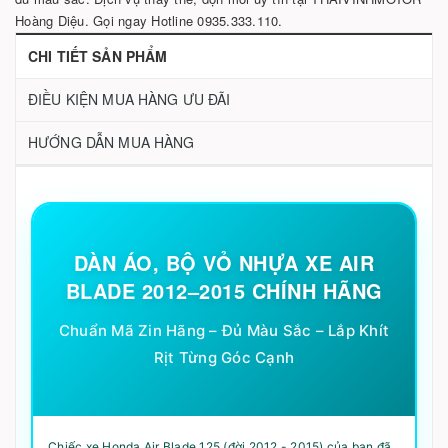
Hoàng Diệu. Gọi ngay Hotline 0935.333.110.
CHI TIẾT SẢN PHẨM
ĐIỀU KIỆN MUA HÀNG ƯU ĐÃI
HƯỚNG DẪN MUA HÀNG
DÀN ÁO, BỘ VỎ NHỰA XE AIR
BLADE 2012–2015 CHÍNH HÃNG
Chuẩn Mã Zin Hãng – Đủ Màu Sắc – Lắp Khít
Rịt Từng Góc Cạnh
Chiếc xe Honda Air Blade 125 (đời 2012 - 2015) của bạn đã