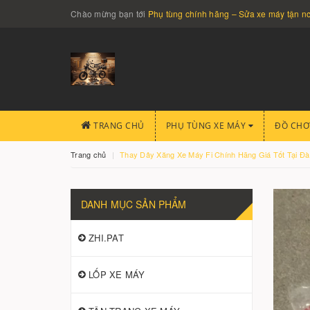
Chào mừng bạn tới
Phụ tùng chính hãng – Sửa xe máy tận 
TRANG CHỦ
PHỤ TÙNG XE MÁY
ĐỒ CHƠ
Trang chủ
Thay Dây Xăng Xe Máy Fi Chính Hãng Giá Tốt Tại Đ
DANH MỤC SẢN PHẨM
ZHI.PAT
LỐP XE MÁY