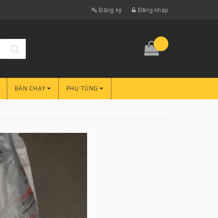
Đăng ký
Đăng nhập
BÁN CHẠY
PHỤ TÙNG