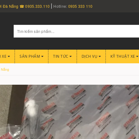
nơi Đà Nẵng ☎ 0935.333.110
Hotline:
0935 333 110
I XE
SẢN PHẨM
TIN TỨC
DỊCH VỤ
KỸ THUẬT XE
à Nẵng