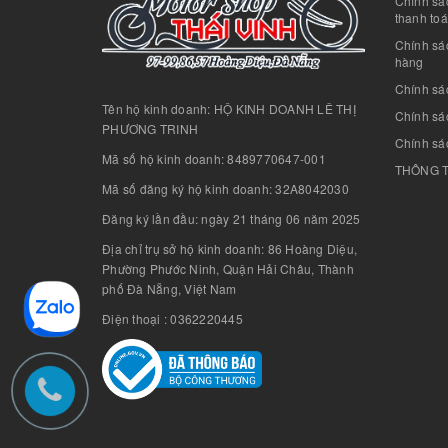
Chính sác
thanh to
Chính sá
hàng
Chính sá
Tên hộ kinh doanh: HỘ KINH DOANH LÊ THỊ
Chính sác
PHƯƠNG TRINH
Chính sá
Mã số hộ kinh doanh: 8489770647-001
THÔNG T
Mã số đăng ký hộ kinh doanh: 32A8042030
Đăng ký lần đầu: ngày 21 tháng 06 năm 2025
Địa chỉ trụ sở hộ kinh doanh: 86 Hoàng Diệu,
Phường Phước Ninh, Quận Hải Châu, Thành
phố Đà Nẵng, Việt Nam
Điện thoại : 0362220445