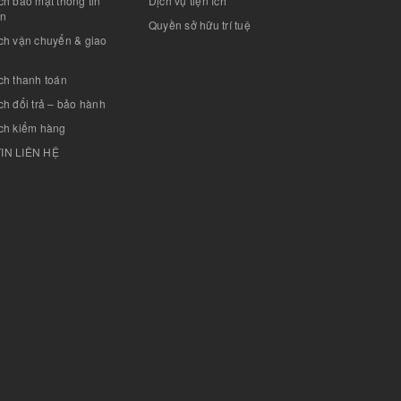
h bảo mật thông tin
Dịch vụ tiện ích
án
Quyền sở hữu trí tuệ
ch vận chuyển & giao
ch thanh toán
h đổi trả – bảo hành
ch kiểm hàng
IN LIÊN HỆ