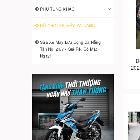
PHỤ TÙNG KHÁC
ĐỒ CHƠI XE MÁY ĐÀ NẴNG
Sửa Xe Máy Lưu Động Đà Nẵng
Tận Nơi 24/7 - Giá Rẻ, Có Mặt
Ngay!
Đ
202
đồ c