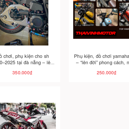
Cho vào giỏ hàng
Cho vào giỏ hàng
ồ chơi, phụ kiện cho sh
Phụ kiện, đồ chơi yamah
0–2025 tại đà nẵng – lên
– “lên đời” phong cách, 
huẩn form, giữ dáng sang
tầm trải nghiệm lái
350.000₫
250.000₫