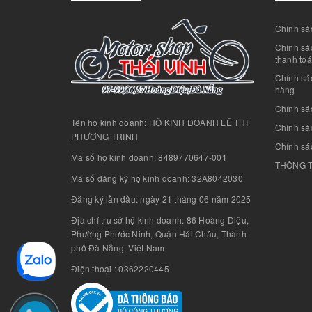
Chính sác
Chính sác
thanh to
Chính sá
hàng
Chính sá
Tên hộ kinh doanh: HỘ KINH DOANH LÊ THỊ
Chính sác
PHƯƠNG TRINH
Chính sá
Mã số hộ kinh doanh: 8489770647-001
THÔNG T
Mã số đăng ký hộ kinh doanh: 32A8042030
Đăng ký lần đầu: ngày 21 tháng 06 năm 2025
Địa chỉ trụ sở hộ kinh doanh: 86 Hoàng Diệu,
Phường Phước Ninh, Quận Hải Châu, Thành
phố Đà Nẵng, Việt Nam
Điện thoại : 0362220445