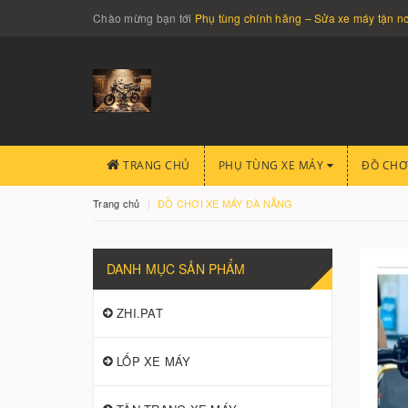
Chào mừng bạn tới
Phụ tùng chính hãng – Sửa xe máy tận 
TRANG CHỦ
PHỤ TÙNG XE MÁY
ĐỒ CHƠ
Trang chủ
ĐỒ CHƠI XE MÁY ĐÀ NẴNG
DANH MỤC SẢN PHẨM
ZHI.PAT
LỐP XE MÁY