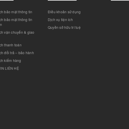
h bảo mật thông tin
Điều khoản sử dụng
h bảo mật thông tin
Dịch vụ tiện ích
án
Quyền sở hữu trí tuệ
ch vận chuyển & giao
ch thanh toán
h đổi trả – bảo hành
ch kiểm hàng
IN LIÊN HỆ