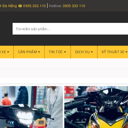
nơi Đà Nẵng ☎ 0935.333.110
Hotline:
0935 333 110
I XE
SẢN PHẨM
TIN TỨC
DỊCH VỤ
KỸ THUẬT XE