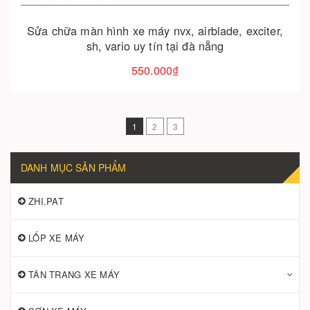
Sửa chữa màn hình xe máy nvx, airblade, exciter,
sh, vario uy tín tại đà nẵng
550.000₫
1
2
3
DANH MỤC SẢN PHẨM
ZHI.PAT
LỐP XE MÁY
TÂN TRANG XE MÁY