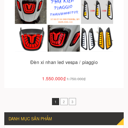
Cho vào giỏ hàng
Đèn xi nhan led vespa / piaggio
1.550.000₫
1.750.000₫
1
2
3
DANH MỤC SẢN PHẨM