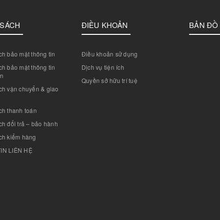
 SÁCH
ĐIỀU KHOẢN
BẢN ĐỒ
h bảo mật thông tin
Điều khoản sử dụng
h bảo mật thông tin
Dịch vụ tiện ích
án
Quyền sở hữu trí tuệ
ch vận chuyển & giao
ch thanh toán
h đổi trả – bảo hành
ch kiểm hàng
IN LIÊN HỆ