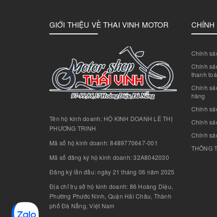
GIỚI THIỆU VỀ THAI VINH MOTOR
CHÍNH
Chính sác
Chính sác
thanh to
Chính sá
hàng
Chính sá
Tên hộ kinh doanh: HỘ KINH DOANH LÊ THỊ
Chính sác
PHƯƠNG TRINH
Chính sá
Mã số hộ kinh doanh: 8489770647-001
THÔNG T
Mã số đăng ký hộ kinh doanh: 32A8042030
Đăng ký lần đầu: ngày 21 tháng 06 năm 2025
Địa chỉ trụ sở hộ kinh doanh: 86 Hoàng Diệu,
Phường Phước Ninh, Quận Hải Châu, Thành
phố Đà Nẵng, Việt Nam