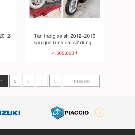
Cho vào giỏ hàng
2012-
Tân trang xe sh 2012–2016
sau quá trình dài sử dụng –
phục hồi như mới!
4.500.000₫
1
2
3
4
5
Trang sau