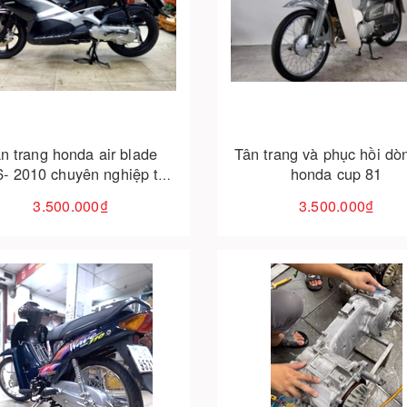
Cho vào giỏ hàng
Cho vào giỏ hàng
n trang honda air blade
Tân trang và phục hồi dò
- 2010 chuyên nghiệp tại
honda cup 81
đà nẵng
3.500.000₫
3.500.000₫