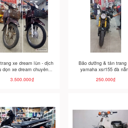
Cho vào giỏ hàng
Cho vào giỏ hàng
trang xe dream lùn - dịch
Bảo dưỡng & tân trang
ụ dọn xe dream chuyên
yamaha xsr155 đà nẵ
nghiệp giá tốt
3.500.000₫
250.000₫