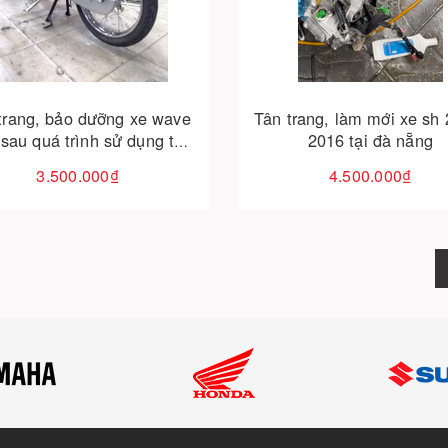
Cho vào giỏ hàng
Cho vào giỏ hàng
trang, bảo dưỡng xe wave
Tân trang, làm mới xe sh 
 sau quá trình sử dụng tại
2016 tại đà nẵng
thaivinhmotor
3.500.000₫
4.500.000₫