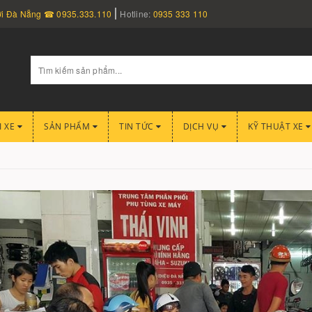
nơi Đà Nẵng ☎ 0935.333.110
Hotline:
0935 333 110
I XE
SẢN PHẨM
TIN TỨC
DỊCH VỤ
KỸ THUẬT XE