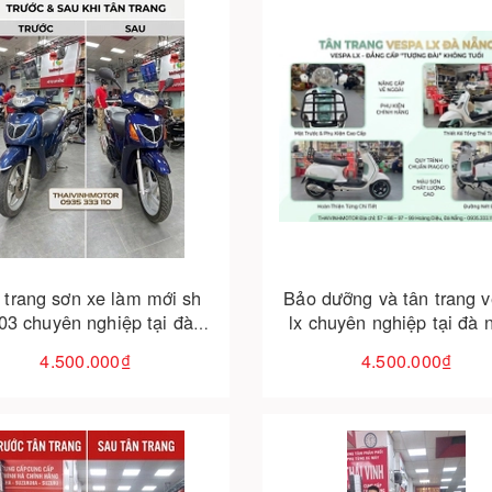
Cho vào giỏ hàng
Cho vào giỏ hàng
 trang sơn xe làm mới sh
Bảo dưỡng và tân trang 
03 chuyên nghiệp tại đà
lx chuyên nghiệp tại đà 
nẵng | thaivinhmotor
chuyên sâu.
4.500.000₫
4.500.000₫