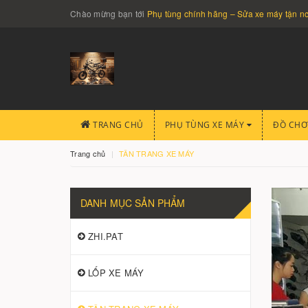
Chào mừng bạn tới
Phụ tùng chính hãng – Sửa xe máy tận 
TRANG CHỦ
PHỤ TÙNG XE MÁY
ĐỒ CHƠ
Trang chủ
TÂN TRANG XE MÁY
DANH MỤC SẢN PHẨM
ZHI.PAT
LỐP XE MÁY