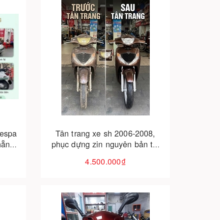
Cho vào giỏ hàng
vespa
Tân trang xe sh 2006-2008,
nẵng
phục dựng zin nguyên bản tại
đà nẵng
4.500.000₫