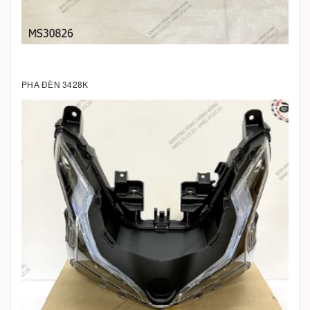
PHA ĐÈN 3428K