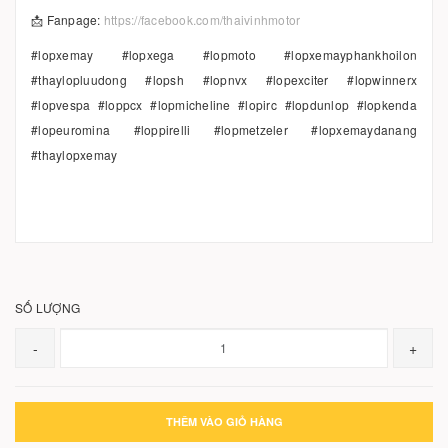
📩 Fanpage:
https://facebook.com/thaivinhmotor
#lopxemay #lopxega #lopmoto #lopxemayphankhoilon
#thaylopluudong #lopsh #lopnvx #lopexciter #lopwinnerx
#lopvespa #loppcx #lopmicheline #lopirc #lopdunlop #lopkenda
#lopeuromina #loppirelli #lopmetzeler #lopxemaydanang
#thaylopxemay
SỐ LƯỢNG
-
+
THÊM VÀO GIỎ HÀNG