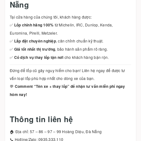
Nẵng
Tại cửa hàng của chúng tôi, khách hàng được:
✅
Lốp chính hãng 100%
từ Michelin, IRC, Dunlop, Kenda,
Euromina, Pirelli, Metzeler.
✅
Lắp đặt chuyên nghiệp
, cân chỉnh chuẩn kỹ thuật.
✅
Giá tốt nhất thị trường
, bảo hành sản phẩm rõ ràng.
✅
Có dịch vụ thay lốp tận nơi
cho khách hàng bận rộn.
Đừng để lốp cũ gây nguy hiểm cho bạn! Liên hệ ngay để được tư
vấn loại lốp phù hợp nhất cho dòng xe của bạn.
💬
Comment “Tên xe + thay lốp” để nhận tư vấn miễn phí ngay
hôm nay!
Thông tin liên hệ
🏠 Địa chỉ: 57 – 86 – 97 – 99 Hoàng Diệu, Đà Nẵng
📞 Hotline/Zalo: 0935.333.110