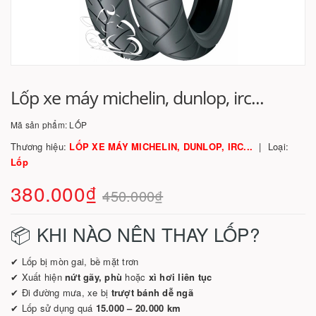
Lốp xe máy michelin, dunlop, irc...
Mã sản phẩm:
LỐP
Thương hiệu:
LỐP XE MÁY MICHELIN, DUNLOP, IRC...
Loại:
Lốp
380.000₫
450.000₫
📦 KHI NÀO NÊN THAY LỐP?
✔ Lốp bị mòn gai, bề mặt trơn
✔ Xuất hiện
nứt gãy, phù
hoặc
xì hơi liên tục
✔ Đi đường mưa, xe bị
trượt bánh dễ ngã
✔ Lốp sử dụng quá
15.000 – 20.000 km