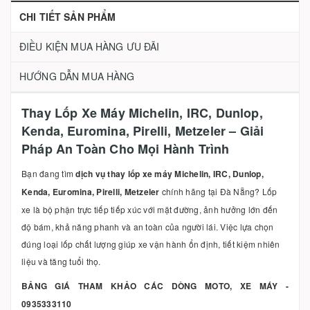
CHI TIẾT SẢN PHẨM
ĐIỀU KIỆN MUA HÀNG ƯU ĐÃI
HƯỚNG DẪN MUA HÀNG
Thay Lốp Xe Máy Michelin, IRC, Dunlop,
Kenda, Euromina, Pirelli, Metzeler – Giải
Pháp An Toàn Cho Mọi Hành Trình
Bạn đang tìm
dịch vụ thay lốp xe máy Michelin, IRC, Dunlop,
Kenda, Euromina, Pirelli, Metzeler
chính hãng tại Đà Nẵng? Lốp
xe là bộ phận trực tiếp tiếp xúc với mặt đường, ảnh hưởng lớn đến
độ bám, khả năng phanh và an toàn của người lái. Việc lựa chọn
đúng loại lốp chất lượng giúp xe vận hành ổn định, tiết kiệm nhiên
liệu và tăng tuổi thọ.
BẢNG GIÁ THAM KHẢO CÁC DÒNG MOTO, XE MÁY -
0935333110