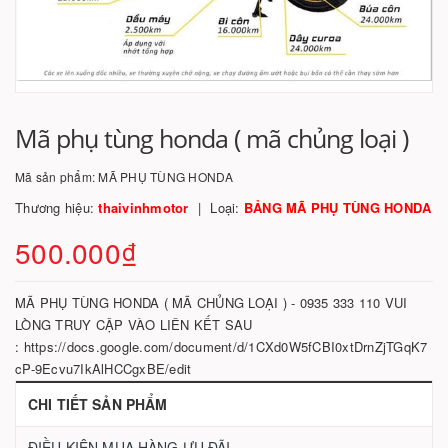
Mã phụ tùng honda ( mã chủng loại )
Mã sản phẩm:
MÃ PHỤ TÙNG HONDA
Thương hiệu:
thaivinhmotor
Loại:
BẢNG MÃ PHỤ TÙNG HONDA
500.000₫
MÃ PHỤ TÙNG HONDA ( MÃ CHỦNG LOẠI ) - 0935 333 110 VUI
LÒNG TRUY CẬP VÀO LIÊN KẾT SAU
: https://docs.google.com/document/d/1CXd0W5fCBI0xtDrnZjTGqK7
cP-9Ecvu7IkAlHCCgxBE/edit
CHI TIẾT SẢN PHẨM
ĐIỀU KIỆN MUA HÀNG ƯU ĐÃI