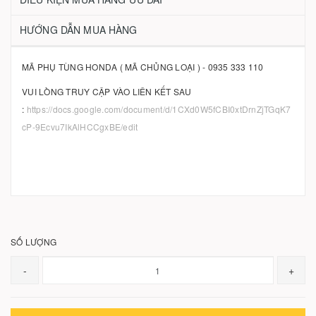
HƯỚNG DẪN MUA HÀNG
MÃ PHỤ TÙNG HONDA ( MÃ CHỦNG LOẠI ) - 0935 333 110
VUI LÒNG TRUY CẬP VÀO LIÊN KẾT SAU
:
https://docs.google.com/document/d/1CXd0W5fCBI0xtDrnZjTGqK7
cP-9Ecvu7IkAlHCCgxBE/edit
SỐ LƯỢNG
-
+