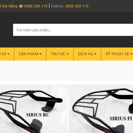
nơi Đà Nẵng ☎ 0935.333.110
Hotline:
0935 333 110
I XE
SẢN PHẨM
TIN TỨC
DỊCH VỤ
KỸ THUẬT XE