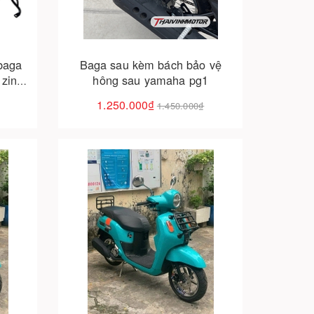
baga
Baga sau kèm bách bảo vệ
 zin –
hông sau yamaha pg1
1.250.000₫
1.450.000₫
Cho vào giỏ hàng