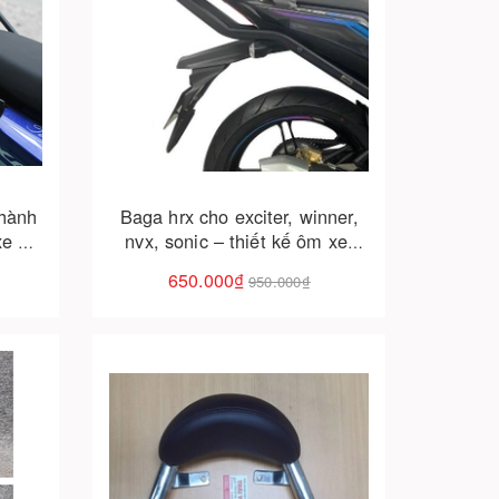
Cho vào giỏ hàng
 hành
Baga hrx cho exciter, winner,
xe –
nvx, sonic – thiết kế ôm xe,
i nhu
chắc chắn, lắp dễ như zin
650.000₫
950.000₫