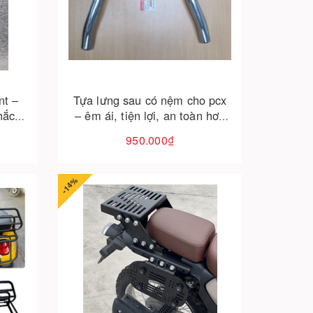
Cho vào giỏ hàng
nt –
Tựa lưng sau có nệm cho pcx
hắc
– êm ái, tiện lợi, an toàn hơn
mỗi chuyến đi
950.000₫
-14%
Cho vào giỏ hàng