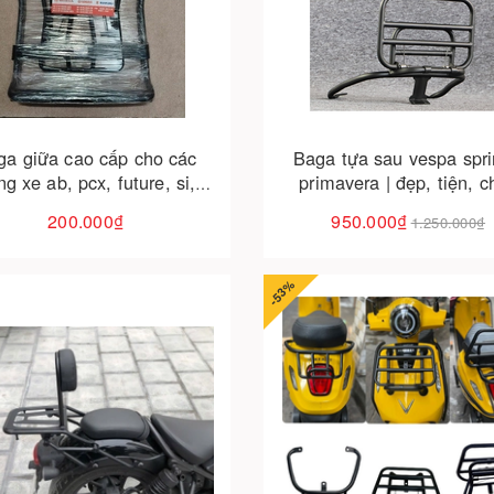
Cho vào giỏ hàng
Cho vào giỏ hàng
ga giữa cao cấp cho các
Baga tựa sau vespa spri
g xe ab, pcx, future, si,
primavera | đẹp, tiện, c
iter, winner, dream – gọn
chắn
200.000₫
950.000₫
1.250.000₫
, tiện dụng, sang trọng tại
đà nẵng
-53%
Cho vào giỏ hàng
Cho vào giỏ hàng