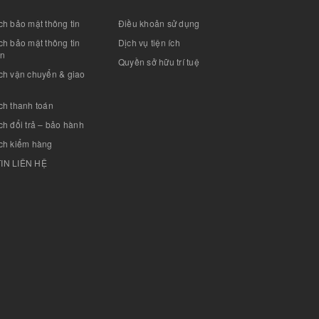
h bảo mật thông tin
Điều khoản sử dụng
h bảo mật thông tin
Dịch vụ tiện ích
án
Quyền sở hữu trí tuệ
ch vận chuyển & giao
ch thanh toán
h đổi trả – bảo hành
ch kiểm hàng
IN LIÊN HỆ