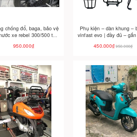
g chống đổ, baga, bảo vệ
Phụ kiện – dàn khung – 
nước xe rebel 300/500 tại
vinfast evo | đầy đủ – gắn
ẵng – chắc chắn, vừa zin,
gia tăng tiện ích
950.000₫
450.000₫
950.000₫
lên dáng chuẩn bobber
Cho vào giỏ hàng
Cho vào giỏ hàng