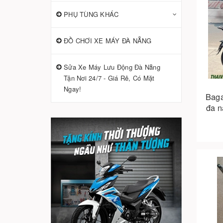
PHỤ TÙNG KHÁC
ĐỒ CHƠI XE MÁY ĐÀ NẴNG
Sửa Xe Máy Lưu Động Đà Nẵng
Tận Nơi 24/7 - Giá Rẻ, Có Mặt
Ngay!
Baga
đa n