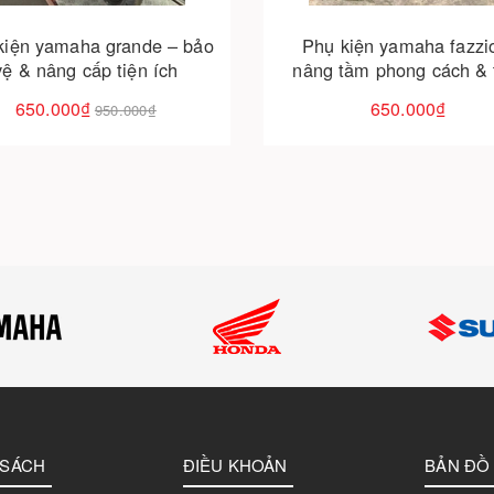
kiện yamaha grande – bảo
Phụ kiện yamaha fazzi
vệ & nâng cấp tiện ích
nâng tầm phong cách & 
ích
650.000₫
650.000₫
950.000₫
 SÁCH
ĐIỀU KHOẢN
BẢN ĐỒ