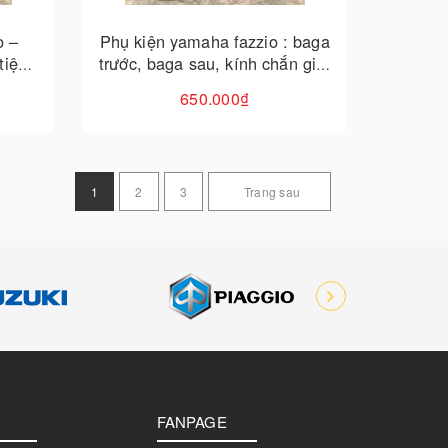
o –
Phụ kiện yamaha fazzio : baga
tiện
trước, baga sau, kính chắn gió,
kính kiểu, thảm chân
650.000₫
1
2
3
Trang sau
FANPAGE