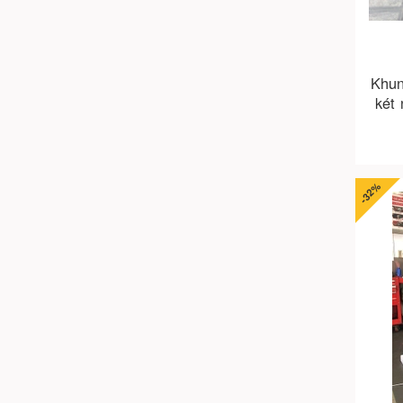
Khun
két 
đà n
-32%