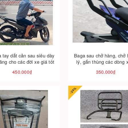
Cho vào giỏ hàng
Cho vào giỏ hàng
 tay dắt cản sau siêu dày
Baga sau chở hàng, chở
ăng cho các đời xe giá tốt
lý, gắn thùng các dòng 
giải pháp tiện lợi cho mọ
450.000₫
350.000₫
cầu
-24%