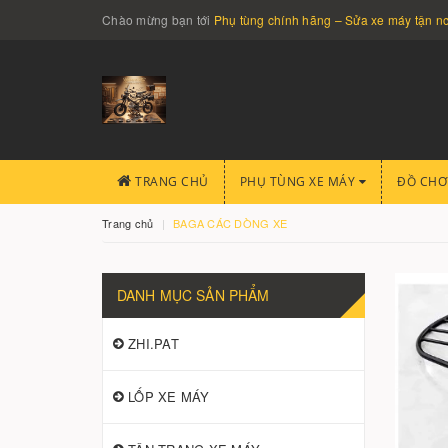
Chào mừng bạn tới
Phụ tùng chính hãng – Sửa xe máy tận 
TRANG CHỦ
PHỤ TÙNG XE MÁY
ĐỒ CHƠ
Trang chủ
BAGA CÁC DÒNG XE
DANH MỤC SẢN PHẨM
ZHI.PAT
LỐP XE MÁY