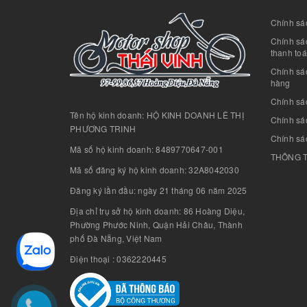
Chính sác
Chính sác
thanh to
Chính sá
hàng
Chính sá
Tên hộ kinh doanh: HỘ KINH DOANH LÊ THỊ
Chính sác
PHƯƠNG TRINH
Chính sá
Mã số hộ kinh doanh: 8489770647-001
THÔNG T
Mã số đăng ký hộ kinh doanh: 32A8042030
Đăng ký lần đầu: ngày 21 tháng 06 năm 2025
Địa chỉ trụ sở hộ kinh doanh: 86 Hoàng Diệu,
Phường Phước Ninh, Quận Hải Châu, Thành
phố Đà Nẵng, Việt Nam
Điện thoại : 0362220445