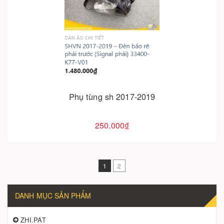
Cho vào giỏ hàng
Phụ tùng sh 2017-2019
250.000₫
1
2
DANH MỤC SẢN PHẨM
ZHI.PAT