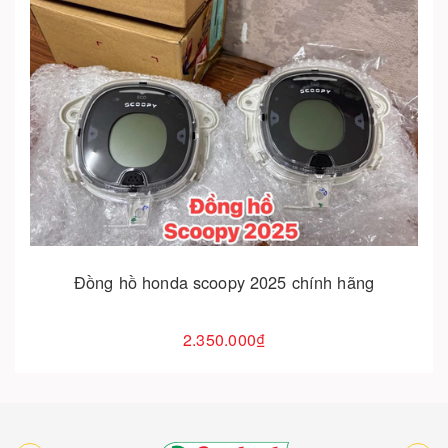
Cho vào giỏ hàng
Sửa đồng hồ & thay film màn hình xe máy đà nẵng
| nvx, ab, sh, vario
550.000₫