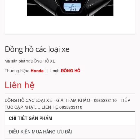
Đồng hồ các loại xe
Mã sản phẩm:
ĐỒNG HỒ XE
Thương hiệu:
Honda
Loại:
ĐỒNG HỒ
Liên hệ
ĐỒNG HỒ CÁC LOẠI XE - GIÁ THAM KHẢO - 0935333110 TIẾP
TỤC CẬP NHẬT.... LIÊN HỆ 0935333110
CHI TIẾT SẢN PHẨM
ĐIỀU KIỆN MUA HÀNG ƯU ĐÃI