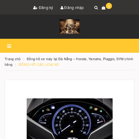
0
Đăng ký
Đăng nhập
Trang chủ
Đồng hồ xe máy tại Đà Nẵng – Honda, Yamaha, Piaggio, SYM chính
hãng
ĐỒNG HỒ CÁC LOẠI XE