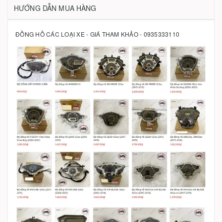
HƯỚNG DẪN MUA HÀNG
ĐỒNG HỒ CÁC LOẠI XE - GIÁ THAM KHẢO - 0935333110