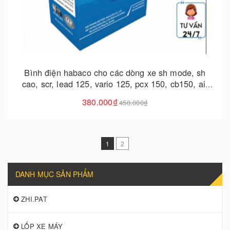
Cho vào giỏ hàng
Bình điện habaco cho các dòng xe sh mode, sh
cao, scr, lead 125, vario 125, pcx 150, cb150, air
blade, vision (2015-2020), future – giải pháp bền bỉ
380.000₫
450.000₫
cho xe máy
1
2
DANH MỤC SẢN PHẨM
ZHI.PAT
LỐP XE MÁY