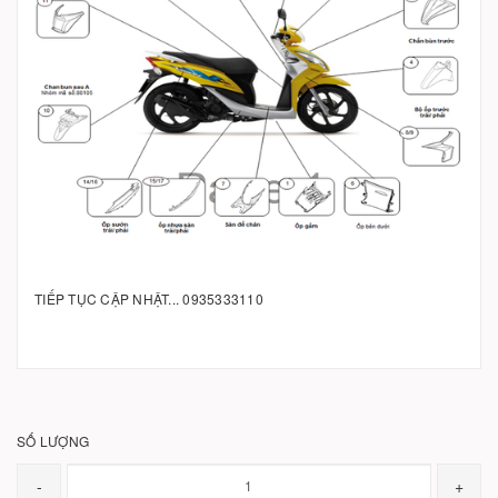
TIẾP TỤC CẬP NHẬT... 0935333110
SỐ LƯỢNG
-
+