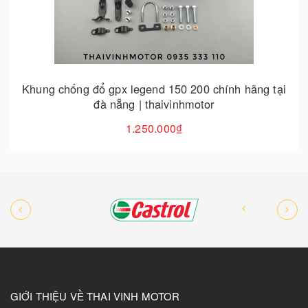
Hết hàng
Đèn xi nhan led x-light cho vespa sprint &
primavera chính hãng | thaivinhmotor
1.550.000₫
GIỚI THIỆU VỀ THAI VINH MOTOR