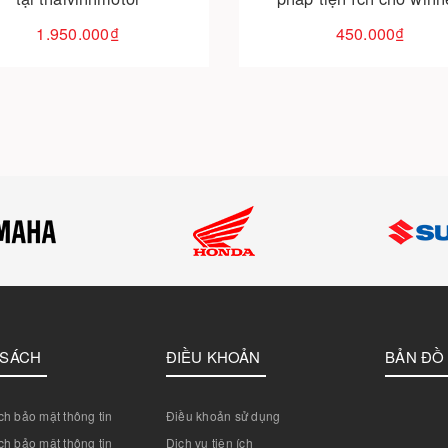
exciter, sirius, wave, d
1.950.000₫
450.000₫
 SÁCH
ĐIỀU KHOẢN
BẢN ĐỒ
h bảo mật thông tin
Điều khoản sử dụng
h bảo mật thông tin
Dịch vụ tiện ích