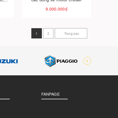
ream…
9.000.000₫
1
2
Trang sau
FANPAGE