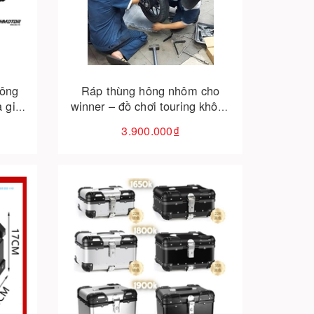
Cho vào giỏ hàng
hông
Ráp thùng hông nhôm cho
à giá
winner – đồ chơi touring không
thể bỏ qua!
3.900.000₫
Cho vào giỏ hàng