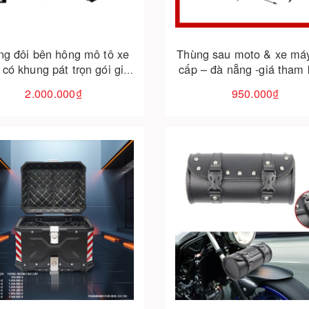
ng đôi bên hông mô tô xe
Thùng sau moto & xe má
có khung pát trọn gói giá
cấp – đà nẵng -giá tham
tốt
– miễn phí lắp đặt – free
2.000.000₫
950.000₫
toàn quốc
Cho vào giỏ hàng
Cho vào giỏ hàng