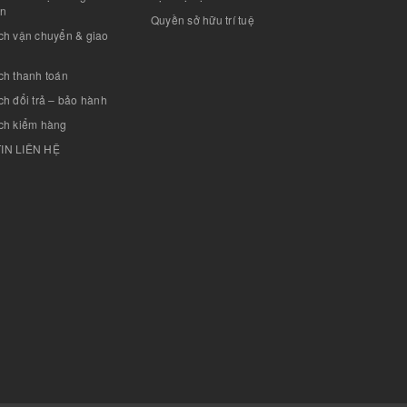
án
Quyền sở hữu trí tuệ
ch vận chuyển & giao
ch thanh toán
h đổi trả – bảo hành
ch kiểm hàng
IN LIÊN HỆ