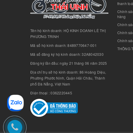
thanh to
Chính sá
hàng
Chính sá
Tên hộ kinh doanh: HỘ KINH DOANH LÊ THỊ
Chính sác
PHƯƠNG TRINH
Chính sá
Mã số hộ kinh doanh: 8489770647-001
THÔNG T
Mã số đăng ký hộ kinh doanh: 32A8042030
Đăng ký lần đầu: ngày 21 tháng 06 năm 2025
Địa chỉ trụ sở hộ kinh doanh: 86 Hoàng Diệu,
Phường Phước Ninh, Quận Hải Châu, Thành
phố Đà Nẵng, Việt Nam
Điện thoại : 0362220445