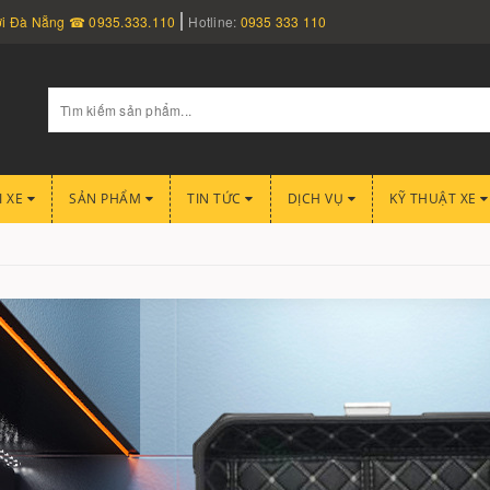
nơi Đà Nẵng ☎ 0935.333.110
Hotline:
0935 333 110
I XE
SẢN PHẨM
TIN TỨC
DỊCH VỤ
KỸ THUẬT XE