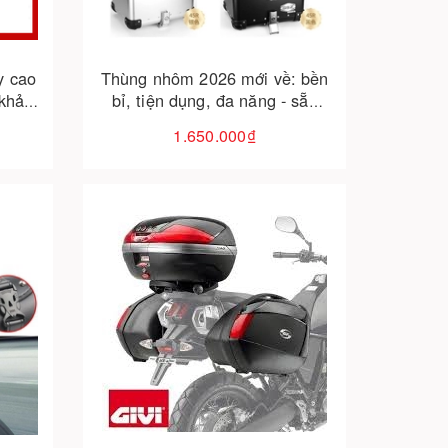
y cao
Thùng nhôm 2026 mới về: bền
 khảo
bỉ, tiện dụng, đa năng - sẵn
 ship
sàng giao ngay
1.650.000₫
Cho vào giỏ hàng