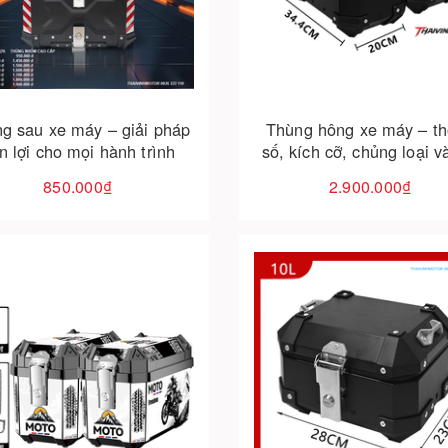
Cho vào giỏ hàng
Cho vào giỏ hàng
g sau xe máy – giải pháp
Thùng hông xe máy – t
ện lợi cho mọi hành trình
số, kích cỡ, chủng loại v
mới nhất
850.000₫
2.900.000₫
Cho vào giỏ hàng
Cho vào giỏ hàng