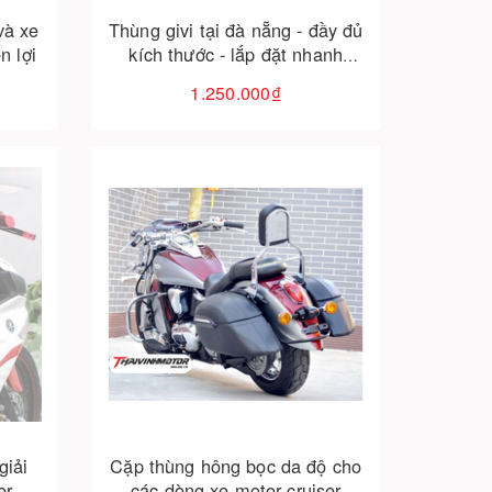
và xe
Thùng givi tại đà nẵng - đầy đủ
n lợi
kích thước - lắp đặt nhanh
chóng
1.250.000₫
Cho vào giỏ hàng
giải
Cặp thùng hông bọc da độ cho
er,
các dòng xe motor cruiser