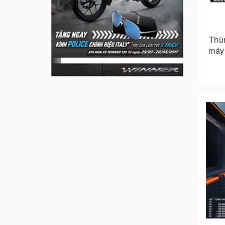
Thù
máy 