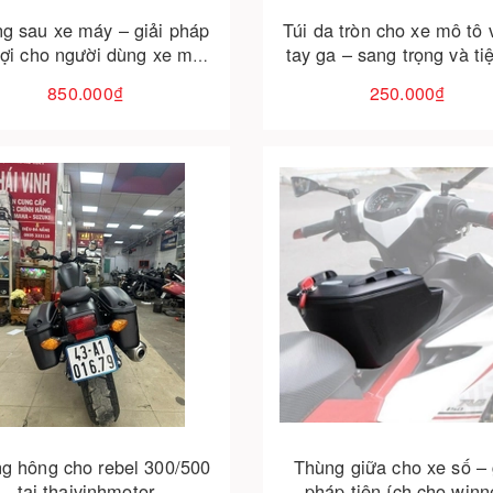
g sau xe máy – giải pháp
Túi da tròn cho xe mô tô 
 lợi cho người dùng xe máy
tay ga – sang trọng và tiệ
- giá & sp
850.000₫
250.000₫
Cho vào giỏ hàng
Cho vào giỏ hàng
g hông cho rebel 300/500
Thùng giữa cho xe số – 
tại thaivinhmotor
pháp tiện ích cho winn