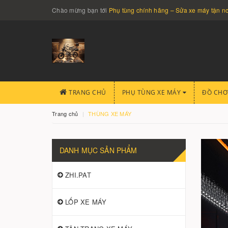
Chào mừng bạn tới
Phụ tùng chính hãng – Sửa xe máy tận 
TRANG CHỦ
PHỤ TÙNG XE MÁY
ĐỒ CHƠ
Trang chủ
THÙNG XE MÁY
DANH MỤC SẢN PHẨM
ZHI.PAT
LỐP XE MÁY