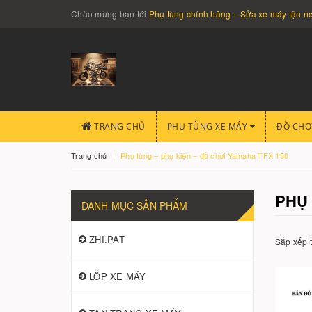
Chào mừng bạn tới
Phụ tùng chính hãng – Sửa xe máy tận 
TRANG CHỦ
PHỤ TÙNG XE MÁY
ĐỒ CHƠ
Trang chủ
Phụ tùng – phụ kiện – đồ chơi Yamaha TFX 150
PHỤ 
DANH MỤC SẢN PHẨM
ZHI.PAT
Sắp xếp 
LỐP XE MÁY