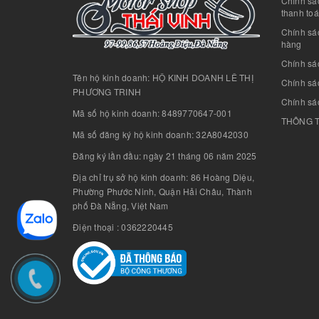
Chính sác
thanh to
Chính sá
hàng
Chính sá
Tên hộ kinh doanh: HỘ KINH DOANH LÊ THỊ
Chính sác
PHƯƠNG TRINH
Chính sá
Mã số hộ kinh doanh: 8489770647-001
THÔNG T
Mã số đăng ký hộ kinh doanh: 32A8042030
Đăng ký lần đầu: ngày 21 tháng 06 năm 2025
Địa chỉ trụ sở hộ kinh doanh: 86 Hoàng Diệu,
Phường Phước Ninh, Quận Hải Châu, Thành
phố Đà Nẵng, Việt Nam
Điện thoại : 0362220445