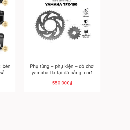
Cho vào giỏ hàng
: bền
Phụ tùng – phụ kiện – đồ chơi
 sẵn
yamaha tfx tại đà nẵng: chơi
tfx đừng để thiếu đồ chất
550.000₫