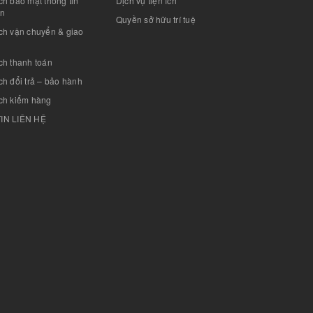
h bảo mật thông tin
Dịch vụ tiện ích
án
Quyền sở hữu trí tuệ
ch vận chuyển & giao
ch thanh toán
h đổi trả – bảo hành
ch kiểm hàng
IN LIÊN HỆ