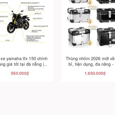
Cho vào giỏ hàng
Cho vào giỏ hàng
 xe yamaha tfx 150 chính
Thùng nhôm 2026 mới về
ng giá tốt tại đà nẵng |
bỉ, tiện dụng, đa năng -
thaivinhmotor
sàng giao ngay
550.000₫
1.650.000₫