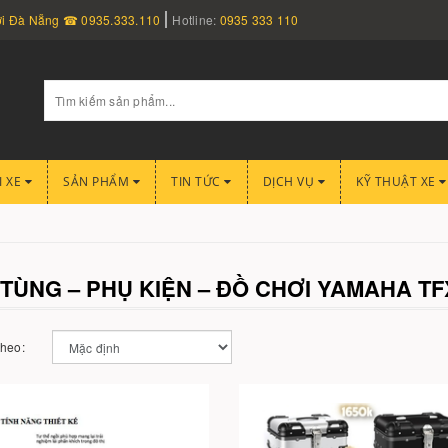
nơi Đà Nẵng ☎ 0935.333.110
Hotline:
0935 333 110
I XE
SẢN PHẨM
TIN TỨC
DỊCH VỤ
KỸ THUẬT XE
TÙNG – PHỤ KIỆN – ĐỒ CHƠI YAMAHA TF
theo: