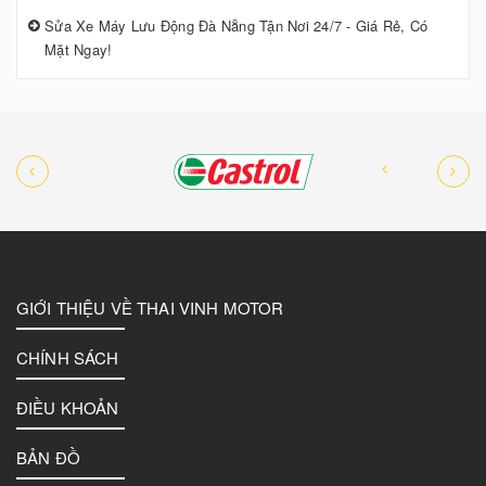
Sửa Xe Máy Lưu Động Đà Nẵng Tận Nơi 24/7 - Giá Rẻ, Có
Mặt Ngay!
GIỚI THIỆU VỀ THAI VINH MOTOR
CHÍNH SÁCH
ĐIỀU KHOẢN
BẢN ĐỒ