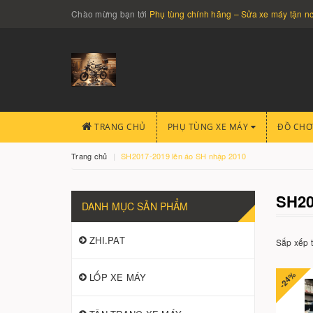
Chào mừng bạn tới
Phụ tùng chính hãng – Sửa xe máy tận 
TRANG CHỦ
PHỤ TÙNG XE MÁY
ĐỒ CHƠ
Trang chủ
SH2017-2019 lên áo SH nhập 2010
SH20
DANH MỤC SẢN PHẨM
ZHI.PAT
Sắp xếp 
-24%
LỐP XE MÁY