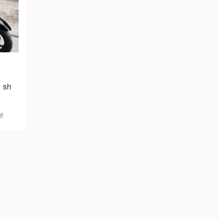
 sh
0₫