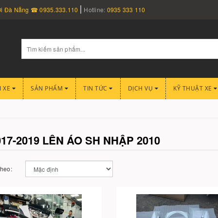
nơi Đà Nẵng ☎ 0935.333.110
Hotline:
0935 333 110
I XE
SẢN PHẨM
TIN TỨC
DỊCH VỤ
KỸ THUẬT XE
17-2019 LÊN ÁO SH NHẬP 2010
theo: