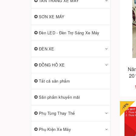
TÂN TRANG XE MÁY
SƠN XE MÁY
Đèn LED - Đèn Trợ Sáng Xe Máy
ĐÈN XE
ĐỒNG HỒ XE
Nân
201
Tất cả sản phẩm
hảo 
Sản phẩm khuyến mãi
-16%
Phụ Tùng Thay Thế
Phụ Kiện Xe Máy