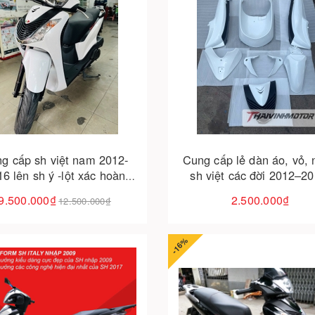
Cho vào giỏ hàng
Cho vào giỏ hàng
g cấp sh việt nam 2012-
Cung cấp lẻ dàn áo, vỏ,
6 lên sh ý -lột xác hoàn
sh việt các đời 2012–20
– giữ trọn đẳng cấp huyền
2017–2019, 2020–2025 
9.500.000₫
2.500.000₫
12.500.000₫
thoại
dáng lên sh ý
-16%