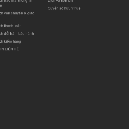
h bảo mật thông tin
Dịch vụ tiện ích
án
Quyền sở hữu trí tuệ
ch vận chuyển & giao
ch thanh toán
h đổi trả – bảo hành
ch kiểm hàng
IN LIÊN HỆ