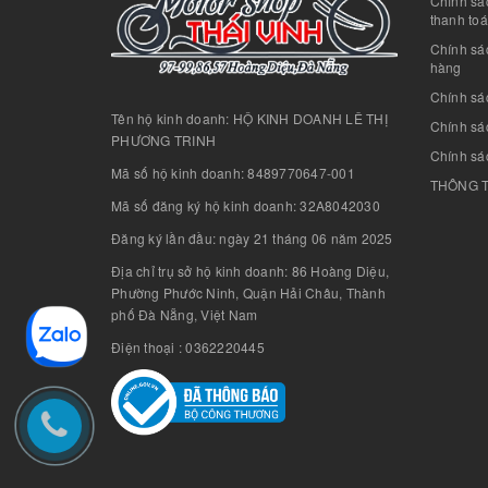
Chính sác
thanh to
Chính sá
hàng
Chính sá
Tên hộ kinh doanh: HỘ KINH DOANH LÊ THỊ
Chính sác
PHƯƠNG TRINH
Chính sá
Mã số hộ kinh doanh: 8489770647-001
THÔNG T
Mã số đăng ký hộ kinh doanh: 32A8042030
Đăng ký lần đầu: ngày 21 tháng 06 năm 2025
Địa chỉ trụ sở hộ kinh doanh: 86 Hoàng Diệu,
Phường Phước Ninh, Quận Hải Châu, Thành
phố Đà Nẵng, Việt Nam
Điện thoại : 0362220445