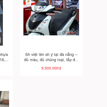
Cho vào giỏ hàng
 nhựa
Sh việt lên sh ý tại đà nẵng –
16,
đủ màu, đủ chủng loại, lắp đặt
đổi
chuyên nghiệp
9.500.000₫