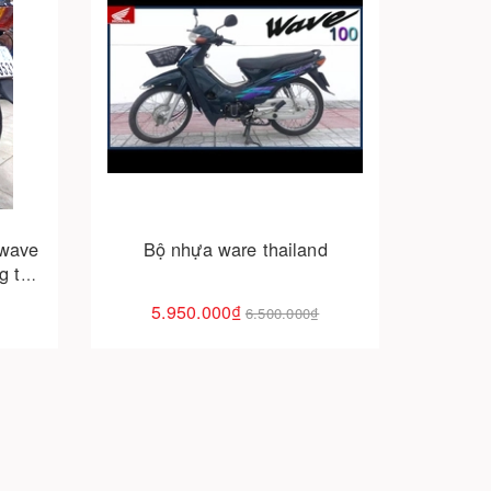
Cho vào giỏ hàng
 wave
Bộ nhựa ware thailand
g tại
5.950.000₫
6.500.000₫