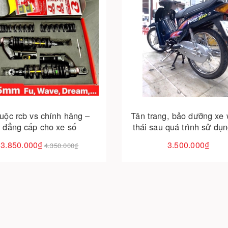
Cho vào giỏ hàng
Cho vào giỏ hàng
uộc rcb vs chính hãng –
Tân trang, bảo dưỡng xe
đẳng cấp cho xe số
thái sau quá trình sử dụn
thaivinhmotor
3.850.000₫
3.500.000₫
4.350.000₫