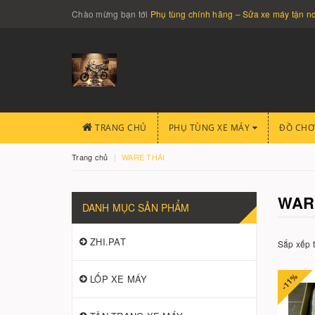
Chào mừng bạn tới
Phụ tùng chính hãng – Sửa xe máy tận 
TRANG CHỦ
PHỤ TÙNG XE MÁY
ĐỒ CHƠ
Trang chủ
WARE THÁI
WAR
DANH MỤC SẢN PHẨM
ZHI.PAT
Sắp xếp 
-11%
LỐP XE MÁY