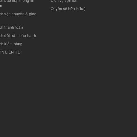
h bảo mật thông tin
Dịch vụ tiện ích
án
Quyền sở hữu trí tuệ
ch vận chuyển & giao
ch thanh toán
h đổi trả – bảo hành
ch kiểm hàng
IN LIÊN HỆ