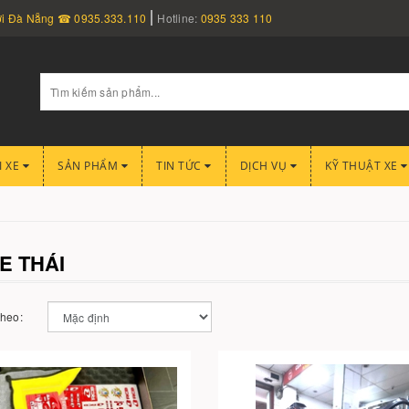
nơi Đà Nẵng ☎ 0935.333.110
Hotline:
0935 333 110
I XE
SẢN PHẨM
TIN TỨC
DỊCH VỤ
KỸ THUẬT XE
E THÁI
theo: