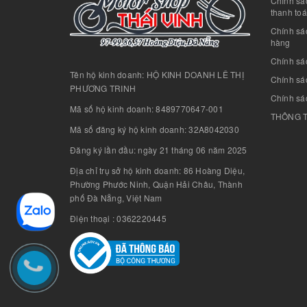
Chính sác
thanh to
Chính sá
hàng
Chính sá
Tên hộ kinh doanh: HỘ KINH DOANH LÊ THỊ
Chính sác
PHƯƠNG TRINH
Chính sá
Mã số hộ kinh doanh: 8489770647-001
THÔNG T
Mã số đăng ký hộ kinh doanh: 32A8042030
Đăng ký lần đầu: ngày 21 tháng 06 năm 2025
Địa chỉ trụ sở hộ kinh doanh: 86 Hoàng Diệu,
Phường Phước Ninh, Quận Hải Châu, Thành
phố Đà Nẵng, Việt Nam
Điện thoại : 0362220445