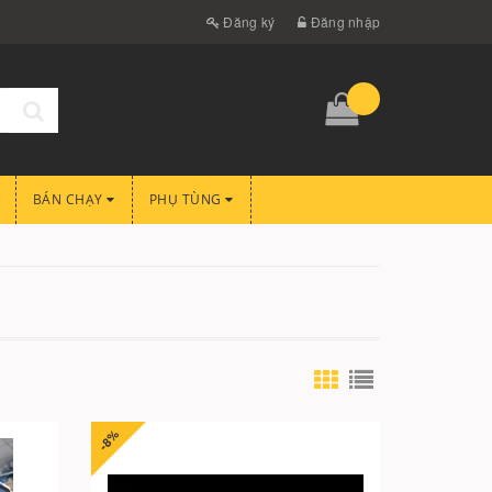
Đăng ký
Đăng nhập
BÁN CHẠY
PHỤ TÙNG
-8%