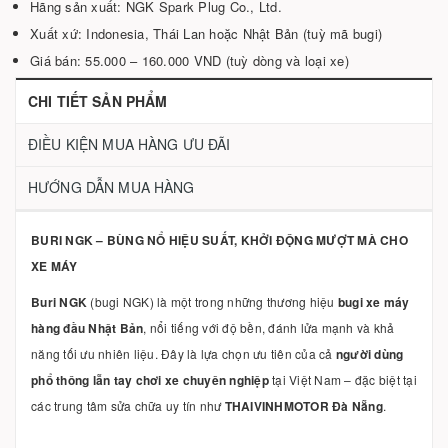
Hãng sản xuất: NGK Spark Plug Co., Ltd.
Xuất xứ: Indonesia, Thái Lan hoặc Nhật Bản (tuỳ mã bugi)
Giá bán: 55.000 – 160.000 VND (tuỳ dòng và loại xe)
CHI TIẾT SẢN PHẨM
ĐIỀU KIỆN MUA HÀNG ƯU ĐÃI
HƯỚNG DẪN MUA HÀNG
BURI NGK – BÙNG NỔ HIỆU SUẤT, KHỞI ĐỘNG MƯỢT MÀ CHO
XE MÁY
Buri NGK
(bugi NGK) là một trong những thương hiệu
bugi xe máy
hàng đầu Nhật Bản
, nổi tiếng với độ bền, đánh lửa mạnh và khả
năng tối ưu nhiên liệu. Đây là lựa chọn ưu tiên của cả
người dùng
phổ thông lẫn tay chơi xe chuyên nghiệp
tại Việt Nam – đặc biệt tại
các trung tâm sửa chữa uy tín như
THAIVINHMOTOR Đà Nẵng
.