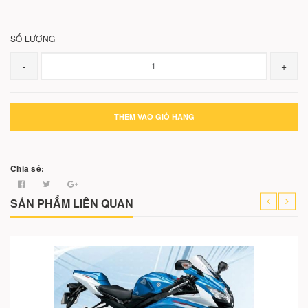
SỐ LƯỢNG
-
+
THÊM VÀO GIỎ HÀNG
Chia sẻ:
SẢN PHẨM LIÊN QUAN