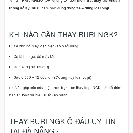
🔧 Tại THAIVINHMOTOR, chúng tôi luôn
kiểm tra, thay thế chuẩn
thông số kỹ thuật
, đảm bảo
đúng dòng xe – đúng loại bugi
.
KHI NÀO CẦN THAY BURI NGK?
Xe khó nổ máy, đặc biệt vào buổi sáng
Xe bị hụp ga, đề máy lâu
Hao xăng bất thường
Sau 8.000 – 12.000 km sử dụng (tuỳ loại bugi)
👉 Nếu gặp các dấu hiệu trên, bạn nên thay bugi NGK mới để đảm
bảo an toàn và hiệu suất vận hành.
THAY BURI NGK Ở ĐÂU UY TÍN
TẠI ĐÀ NẴNG?