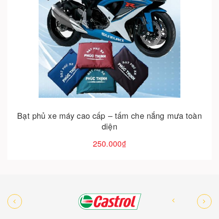
Cho vào giỏ hàng
Bộ máy mới 110cc chế cho xe 50, dr, cub, 78,
ware..
4.500.000₫