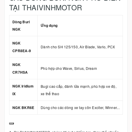
TẠI THAIVINHMOTOR
Dòng Buri
Ứng dụng
NGK
NGK
Dành cho SH 125/150, Air Blade, Vario, PCX
CPR8EA-9
NGK
Phù hợp cho Wave, Sirius, Dream
CR7HSA
NGK Iridium
Bugi cao cấp, đánh lửa mạnh, phù hợp xe độ,
IX
xe thể thao
NGK BKR6E
Dùng cho các dòng xe tay côn Exciter, Winner...