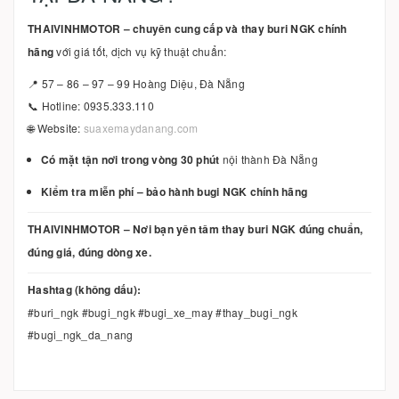
THAIVINHMOTOR – chuyên cung cấp và thay buri NGK chính
hãng
với giá tốt, dịch vụ kỹ thuật chuẩn:
📍 57 – 86 – 97 – 99 Hoàng Diệu, Đà Nẵng
📞 Hotline: 0935.333.110
🌐 Website:
suaxemaydanang.com
Có mặt tận nơi trong vòng 30 phút
nội thành Đà Nẵng
Kiểm tra miễn phí – bảo hành bugi NGK chính hãng
THAIVINHMOTOR – Nơi bạn yên tâm thay buri NGK đúng chuẩn,
đúng giá, đúng dòng xe.
Hashtag (không dấu):
#buri_ngk #bugi_ngk #bugi_xe_may #thay_bugi_ngk
#bugi_ngk_da_nang