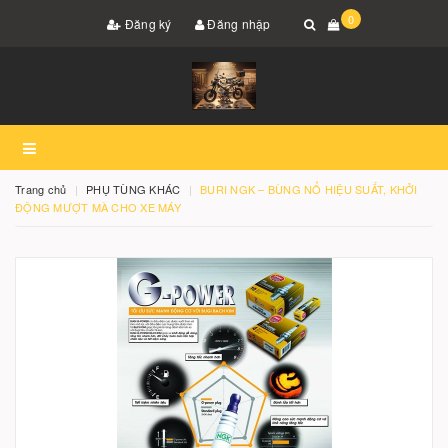
0
Đăng ký
Đăng nhập
Trang chủ
PHỤ TÙNG KHÁC
BURI NGK – BÙNG NỔ HIỆU SUẤT, KHỞI
ĐỘNG MƯỢT MÀ CHO XE MÁY