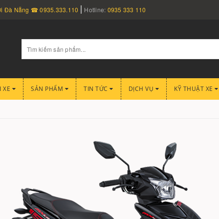
nơi Đà Nẵng ☎ 0935.333.110
Hotline:
0935 333 110
I XE
SẢN PHẨM
TIN TỨC
DỊCH VỤ
KỸ THUẬT XE