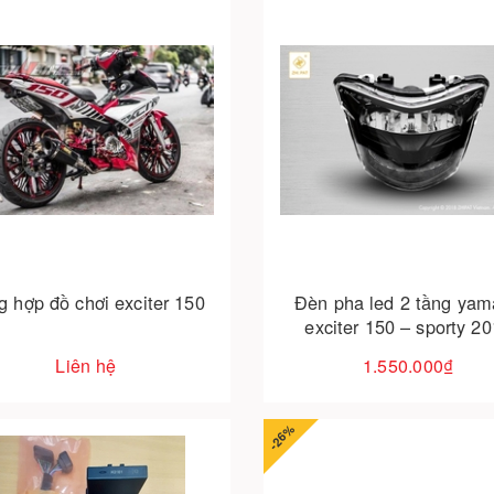
Cho vào giỏ hàng
g hợp đồ chơi exciter 150
Đèn pha led 2 tầng ya
exciter 150 – sporty 2
Liên hệ
1.550.000₫
-26%