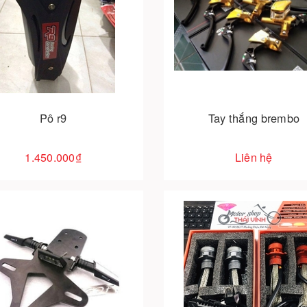
Cho vào giỏ hàng
Pô r9
Tay thắng brembo
1.450.000₫
Liên hệ