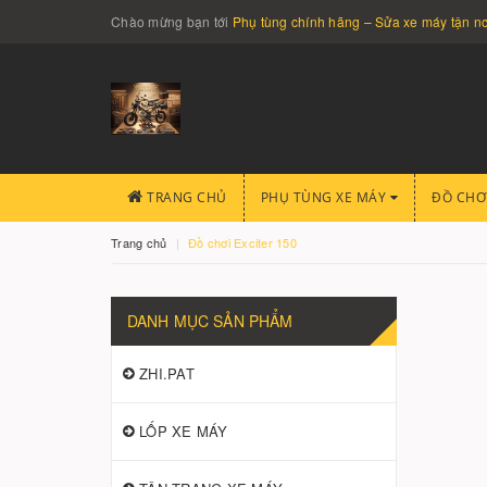
Chào mừng bạn tới
Phụ tùng chính hãng – Sửa xe máy tận 
TRANG CHỦ
PHỤ TÙNG XE MÁY
ĐỒ CHƠ
Trang chủ
Đồ chơi Exciter 150
DANH MỤC SẢN PHẨM
ZHI.PAT
LỐP XE MÁY