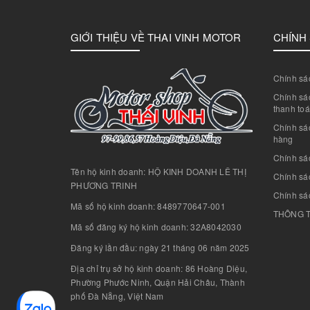
GIỚI THIỆU VỀ THAI VINH MOTOR
CHÍNH
Chính sác
Chính sác
thanh to
Chính sá
hàng
Chính sá
Tên hộ kinh doanh: HỘ KINH DOANH LÊ THỊ
Chính sác
PHƯƠNG TRINH
Chính sá
Mã số hộ kinh doanh: 8489770647-001
THÔNG T
Mã số đăng ký hộ kinh doanh: 32A8042030
Đăng ký lần đầu: ngày 21 tháng 06 năm 2025
Địa chỉ trụ sở hộ kinh doanh: 86 Hoàng Diệu,
Phường Phước Ninh, Quận Hải Châu, Thành
phố Đà Nẵng, Việt Nam