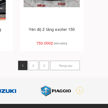
Cho vào giỏ hàng
g
Yên độ 2 tầng exciter 150
750.000₫
950.000₫
1
2
3
Trang sau