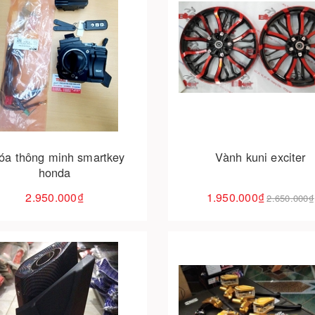
Cho vào giỏ hàng
Cho vào giỏ hàng
óa thông minh smartkey
Vành kuni exciter
honda
2.950.000₫
1.950.000₫
2.650.000₫