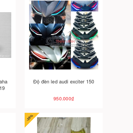
Cho vào giỏ hàng
maha
Độ đèn led audi exciter 150
019
950.000₫
-26%