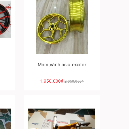
Cho vào giỏ hàng
Mâm,vành asio exciter
1.950.000₫
2.650.000₫