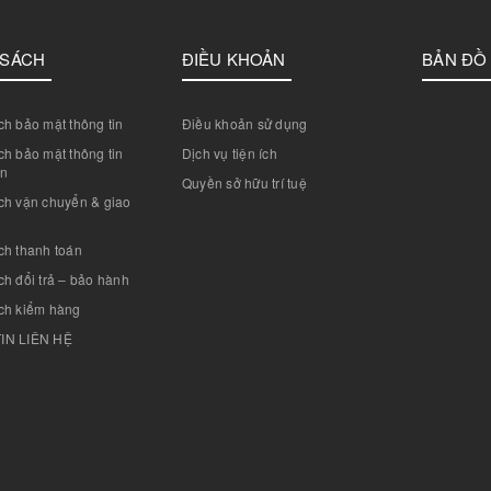
 SÁCH
ĐIỀU KHOẢN
BẢN ĐỒ
h bảo mật thông tin
Điều khoản sử dụng
h bảo mật thông tin
Dịch vụ tiện ích
án
Quyền sở hữu trí tuệ
ch vận chuyển & giao
ch thanh toán
h đổi trả – bảo hành
ch kiểm hàng
IN LIÊN HỆ