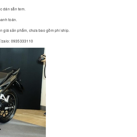
c dán sẵn tem.
hanh toán.
yên giá sản phẩm, chưa bao gồm phí ship.
ĐT/zalo: 0935333110