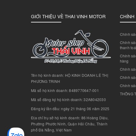
GIỚI THIỆU VỀ THAI VINH MOTOR
CHÍNH
Chính sác
Chính sác
thanh to
Chính sá
hàng
Chính sá
Tên hộ kinh doanh: HỘ KINH DOANH LÊ THỊ
Chính sác
PHƯƠNG TRINH
Chính sá
Mã số hộ kinh doanh: 8489770647-001
THÔNG T
Mã số đăng ký hộ kinh doanh: 32A8042030
Đăng ký lần đầu: ngày 21 tháng 06 năm 2025
Địa chỉ trụ sở hộ kinh doanh: 86 Hoàng Diệu,
Phường Phước Ninh, Quận Hải Châu, Thành
phố Đà Nẵng, Việt Nam