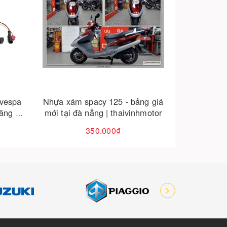
Cho vào giỏ hàng
ng giá
Lốp michelin city grip 2 120/70-15
 thaivinhmotor
chính hãng giá tốt đà nẵng |
thaivinhmotor
00₫
2.650.000₫
2.850.000₫