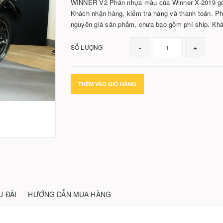
WINNER V2 Phần nhựa màu của Winner X-2019 gồm 
Khách nhận hàng, kiểm tra hàng và thanh toán. Phí
nguyên giá sản phẩm, chưa bao gồm phí ship. Khách
-
+
SỐ LƯỢNG
THÊM VÀO GIỎ HÀNG
U ĐÃI
HƯỚNG DẪN MUA HÀNG