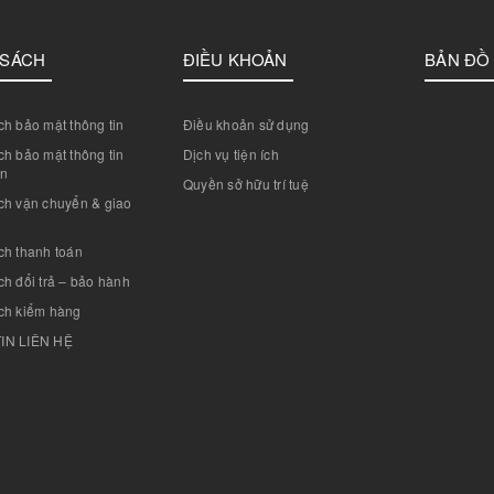
 SÁCH
ĐIỀU KHOẢN
BẢN ĐỒ
h bảo mật thông tin
Điều khoản sử dụng
h bảo mật thông tin
Dịch vụ tiện ích
án
Quyền sở hữu trí tuệ
ch vận chuyển & giao
ch thanh toán
h đổi trả – bảo hành
ch kiểm hàng
IN LIÊN HỆ