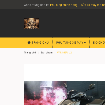
Chào mừng bạn tới
Phụ tùng chính hãng – Sửa xe máy tận 
TRANG CHỦ
PHỤ TÙNG XE MÁY
ĐỒ CHƠ
Trang chủ
Sản phẩm
WINNER V2