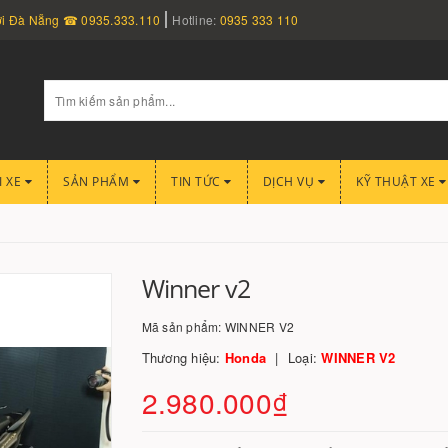
nơi Đà Nẵng ☎ 0935.333.110
Hotline:
0935 333 110
I XE
SẢN PHẨM
TIN TỨC
DỊCH VỤ
KỸ THUẬT XE
Winner v2
Mã sản phẩm:
WINNER V2
Thương hiệu:
Honda
Loại:
WINNER V2
2.980.000₫