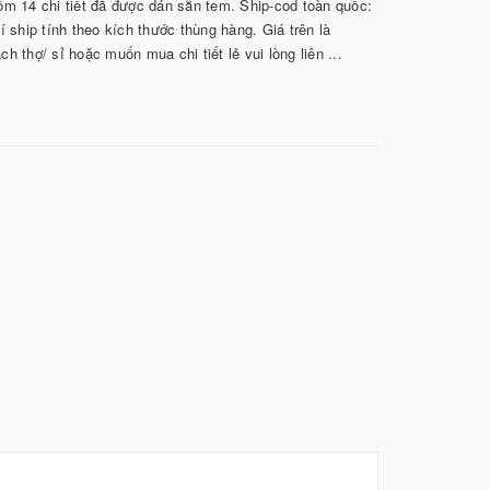
14 chi tiết đã được dán sẵn tem. Ship-cod toàn quốc:
 ship tính theo kích thước thùng hàng. Giá trên là
 thợ/ sỉ hoặc muốn mua chi tiết lẻ vui lòng liên ...