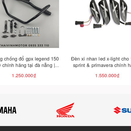
Hết hàng
Hết hàng
Đèn xi nhan led x-light cho vespa
Nhựa xám spacy 125 - bả
sprint & primavera chính hãng |
mới tại đà nẵng |
thaivinhmotor
1.550.000₫
350.0