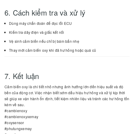
6. Cách kiểm tra và xử lý
Dùng máy chẩn đoán để đọc lỗi ECU
Kiểm tra dây điện và giắc kết nối
Vệ sinh cảm biến nếu chỉ bị bám bẩn nhẹ
Thay mới cảm biến oxy khi đã hư hỏng hoặc quá cũ
7. Kết luận
Cảm biến oxy là chi tiết nhỏ nhưng ảnh hưởng lớn đến hiệu suất và độ
bền của động cơ. Việc nhận biết sớm dấu hiệu hư hỏng và xử lý kịp thời
sẽ giúp xe vận hành ổn định, tiết kiệm nhiên liệu và tránh các hư hỏng tốn
kém về sau.
#cambienoxy
#cambienoxyxemay
#oxysensor
#phutungxemay