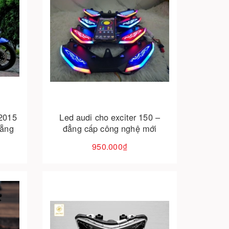
Cho vào giỏ hàng
 2015
Led audi cho exciter 150 –
nẵng
đẳng cấp công nghệ mới
950.000₫