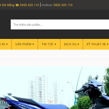
nơi Đà Nẵng ☎ 0935.333.110
Hotline:
0935 333 110
I XE
SẢN PHẨM
TIN TỨC
DỊCH VỤ
KỸ THUẬT XE