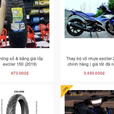
Cho vào giỏ hàng
Cho vào giỏ hàng
hông số & bảng giá lốp
Thay bộ vỏ nhựa exciter
exciter 150 (2019)
chính hãng | giá tốt đà 
973.000₫
3.450.000₫
-12%