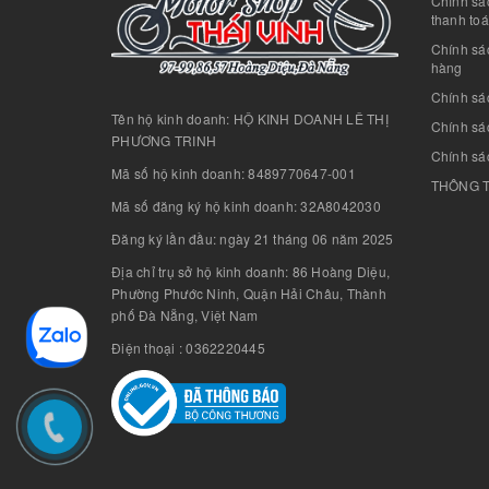
Chính sác
thanh to
Chính sá
hàng
Chính sá
Tên hộ kinh doanh: HỘ KINH DOANH LÊ THỊ
Chính sác
PHƯƠNG TRINH
Chính sá
Mã số hộ kinh doanh: 8489770647-001
THÔNG T
Mã số đăng ký hộ kinh doanh: 32A8042030
Đăng ký lần đầu: ngày 21 tháng 06 năm 2025
Địa chỉ trụ sở hộ kinh doanh: 86 Hoàng Diệu,
Phường Phước Ninh, Quận Hải Châu, Thành
phố Đà Nẵng, Việt Nam
Điện thoại : 0362220445