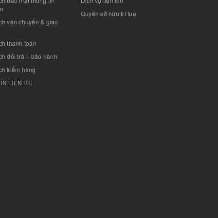
h bảo mật thông tin
Dịch vụ tiện ích
án
Quyền sở hữu trí tuệ
ch vận chuyển & giao
ch thanh toán
h đổi trả – bảo hành
ch kiểm hàng
IN LIÊN HỆ