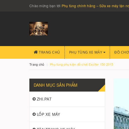
Chào mừng bạn tới
Phụ tùng chính hãng – Sửa xe máy tận 
TRANG CHỦ
PHỤ TÙNG XE MÁY
ĐỒ CHƠ
Trang chủ
Phụ tùng phụ kiện đồ chơi Exciter 150 2015
DANH MỤC SẢN PHẨM
ZHI.PAT
LỐP XE MÁY