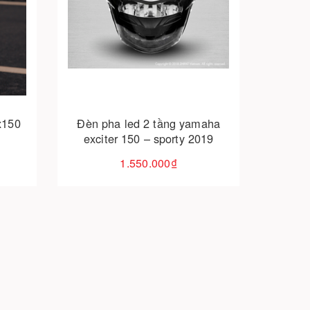
Cho vào giỏ hàng
 tầng zhi.pat ex150
Đèn pha led 2 tầng yamaha
exciter 150 – sporty 2019
1.550.000₫