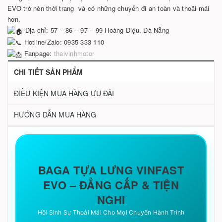
EVO trở nên thời trang và có những chuyến đi an toàn và thoải mái
hơn.
Địa chỉ: 57 – 86 – 97 – 99 Hoàng Diệu, Đà Nẵng
Hotline/Zalo: 0935 333 110
Fanpage:
thaivinhmotor
CHI TIẾT SẢN PHẨM
ĐIỀU KIỆN MUA HÀNG ƯU ĐÃI
HƯỚNG DẪN MUA HÀNG
BAGA TỰA LƯNG VINFAST
EVO – ĐẲNG CẤP & TIỆN
NGHI
Hồi Sinh Sự Thoải Mái Cho Mọi Chuyến Hành Trình