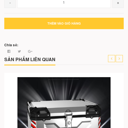
-
+
THÊM VÀO GIỎ HÀNG
Chia sẻ:
SẢN PHẨM LIÊN QUAN