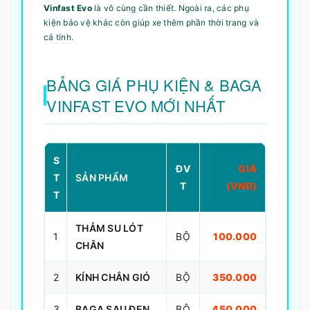
Vinfast Evo
là vô cùng cần thiết. Ngoài ra, các phụ
kiện bảo vệ khác còn giúp xe thêm phần thời trang và
cá tính.
BẢNG GIÁ PHỤ KIỆN & BAGA
VINFAST EVO MỚI NHẤT
S
ĐV
GIÁ
T
SẢN PHẨM
T
(VNĐ)
T
THẢM SU LÓT
1
BỘ
100.000
CHÂN
2
KÍNH CHẮN GIÓ
BỘ
350.000
3
BAGA SAU ĐEN
BỘ
450.000