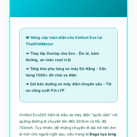
💎 Nâng cấp toàn diện cho Vinfast Evo tại
ThaiVinhMotor:
➜ Thay lốp Dunlop cho Evo - Êm ái, bám
đường, an toàn vượt trội
➜ Tổng kho phụ tùng xe máy Đà Nẵng - Sẵn
hàng 1000+ đồ chơi xe điện
➜ Gói bảo dưỡng xe máy điện chuyên sâu - Tối
ưu công suất Pin LFP
Vinfast Evo200 hiện là mẫu xe máy điện "quốc dân" với
quãng đường di chuyển lên đến 203km và tốc độ
70km/h. Tuy nhiên, để những chuyến đi dài trở nên êm
ái hơn cho người ngồi sau, việc trang bị
Baga tựa lưng