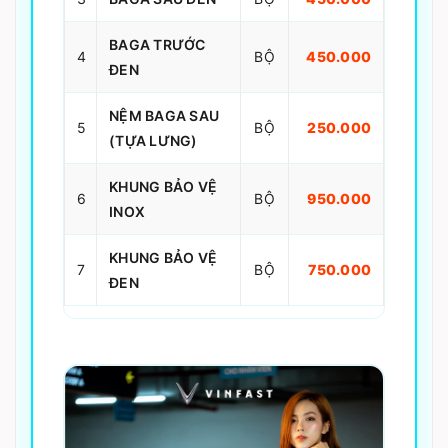
BAGA TRƯỚC
4
BỘ
450.000
ĐEN
NỆM BAGA SAU
5
BỘ
250.000
(TỰA LƯNG)
KHUNG BẢO VỆ
6
BỘ
950.000
INOX
KHUNG BẢO VỆ
7
BỘ
750.000
ĐEN