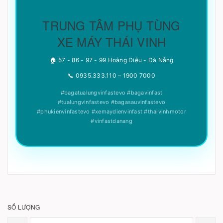
TRUNG TÂM PHỤ TÙNG
XE MÁY THÁI VINH
🏠 57 - 86 - 97 - 99 Hoàng Diệu - Đà Nẵng
📞 0935.333.110 – 1900 7000
#bagatualungvinfastevo #bagavinfast
#tualungvinfastevo #bagasauvinfastevo
#phukienvinfastevo #xemaydienvinfast #thaivinhmotor
#vinfastdanang
SỐ LƯỢNG