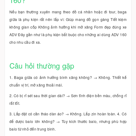
Nếu bạn thường xuyên mang theo đồ cá nhân hoặc đi tour, baga
giữa là phụ kiện rất nên lắp vì: Giúp mang đồ gọn gàng Tiết kiệm
không gian cốp Không ảnh hưởng khi mở xăng Form đẹp đúng xe
ADV Đây gần như là phụ kiện bắt buộc cho những ai dùng ADV 160
cho nhu cầu đi xa.
Câu hỏi thường gặp
1. Baga giữa có ảnh hưởng bình xăng không? → Không. Thiết kế
chuẩn vị trí, mở xăng thoải mái.
2. Có bị rỉ sét sau thời gian dài? → Sơn tĩnh điện bền màu, chống rỉ
rất tốt.
3. Lắp đặt có cần tháo dàn áo? → Không. Lắp zin hoàn toàn. 4. Có
để được balo lớn không? → Tùy kích thước balo, nhưng phù hợp
balo từ nhỏ đến trung bình.