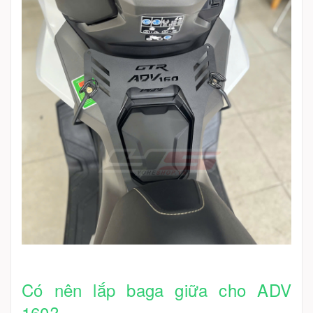
Có nên lắp baga giữa cho ADV
160?