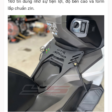
160 tin dùng nhờ sự tiện lợi, độ bền cao và form
lắp chuẩn zin.