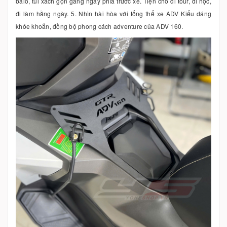
balo, túi xách gọn gàng ngay phía trước xe. Tiện cho đi tour, đi học,
đi làm hằng ngày. 5. Nhìn hài hòa với tổng thể xe ADV Kiểu dáng
khỏe khoắn, đồng bộ phong cách adventure của ADV 160.