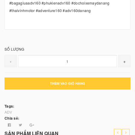
#bagagiuaadv160 #phukienadv160 #dochoixemaydanang
#thaivinhmotor #adventure160 #adv160danang
SỐ LƯỢNG
-
+
THÊM VÀO GIỎ HÀNG
Tags:
ADV
Chia sẻ:
SẢN PHẨM LIÊN QUAN