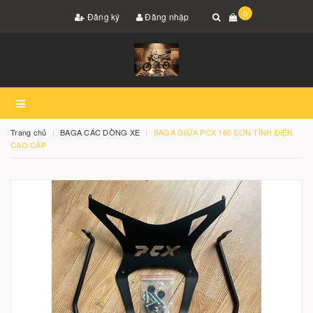
0
Đăng ký
Đăng nhập
Trang chủ
BAGA CÁC DÒNG XE
BAGA GIỮA PCX 160 SƠN TĨNH ĐIỆN
CAO CẤP