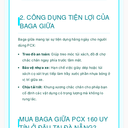
2. CÔNG DỤNG TIỆN LỢI CỦA
BAGA GIỮA
Baga giữa mang lại sự tiện dụng hằng ngày cho người
dùng PCX:
Treo đồ an toàn:
Giúp treo móc túi xách, đồ đi chợ
chắc chắn ngay phía trước tầm mắt.
Bảo vệ nhựa xe:
Hạn chế việc giày dép hoặc túi
xách cọ xát trực tiếp làm trầy xước phần nhựa bóng ở
vị trí giữa xe.
Chịu tải tốt:
Khung xương chắc chắn cho phép bạn
cố định các vật dụng có trọng lượng mà không lo
rung lắc.
MUA BAGA GIỮA PCX 160 UY
TÍN Ở ĐÂU TẠI ĐÀ NẴNG?