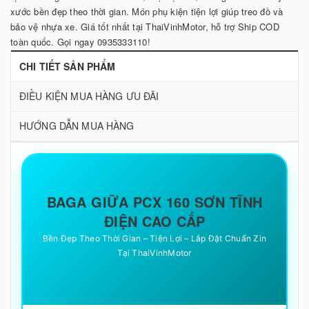
xước bền đẹp theo thời gian. Món phụ kiện tiện lợi giúp treo đồ và
bảo vệ nhựa xe. Giá tốt nhất tại ThaiVinhMotor, hỗ trợ Ship COD
toàn quốc. Gọi ngay 0935333110!
CHI TIẾT SẢN PHẨM
ĐIỀU KIỆN MUA HÀNG ƯU ĐÃI
HƯỚNG DẪN MUA HÀNG
BAGA GIỮA PCX 160 SƠN TĨNH
ĐIỆN CAO CẤP
Bền Đẹp Theo Thời Gian – Tiện Lợi – Lắp Đặt Chuẩn Zin
Tại ThaiVinhMotor