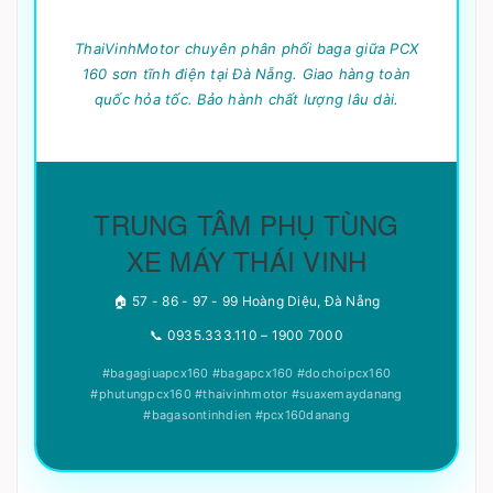
ThaiVinhMotor chuyên phân phối baga giữa PCX
160 sơn tĩnh điện tại Đà Nẵng. Giao hàng toàn
quốc hỏa tốc. Bảo hành chất lượng lâu dài.
TRUNG TÂM PHỤ TÙNG
XE MÁY THÁI VINH
🏠 57 - 86 - 97 - 99 Hoàng Diệu, Đà Nẵng
📞 0935.333.110 – 1900 7000
#bagagiuapcx160 #bagapcx160 #dochoipcx160
#phutungpcx160 #thaivinhmotor #suaxemaydanang
#bagasontinhdien #pcx160danang