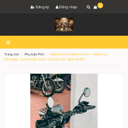
0
Đăng ký
Đăng nhập
Trang chủ
Phụ kiện PG1
BAGA GIỮA YAMAHA PG1 – BASIC vs.
PROMAX, CHỌN MẪU NÀO "CHUẨN GU" BẠN NHẤT?