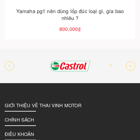
Lốp địa hình yamaha pg-1 - lốp bản rộng bám
đường
950.000₫
GIỚI THIỆU VỀ THAI VINH MOTOR
CHÍNH SÁCH
ĐIỀU KHOẢN