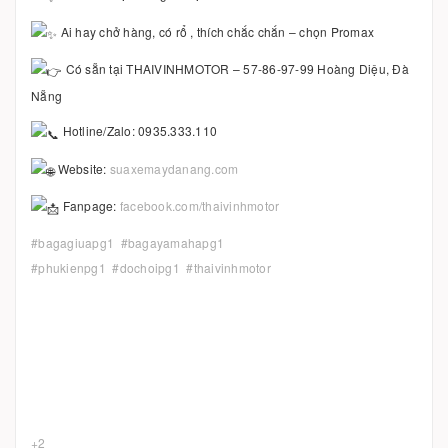
Ai hay chở hàng, có rổ , thích chắc chắn – chọn Promax
Có sẵn tại THAIVINHMOTOR – 57-86-97-99 Hoàng Diệu, Đà
Nẵng
Hotline/Zalo: 0935.333.110
Website:
suaxemaydanang.com
Fanpage:
facebook.com/thaivinhmotor
#bagagiuapg1
#bagayamahapg1
#phukienpg1
#dochoipg1
#thaivinhmotor
+2