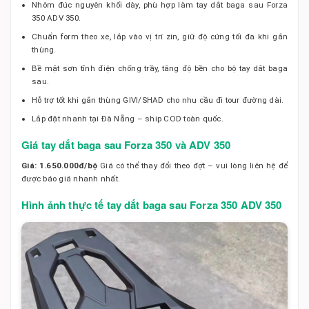
Nhôm đúc nguyên khối dày, phù hợp làm tay dắt baga sau Forza
350 ADV 350.
Chuẩn form theo xe, lắp vào vị trí zin, giữ độ cứng tối đa khi gắn
thùng.
Bề mặt sơn tĩnh điện chống trầy, tăng độ bền cho bộ tay dắt baga
sau.
Hỗ trợ tốt khi gắn thùng GIVI/SHAD cho nhu cầu đi tour đường dài.
Lắp đặt nhanh tại Đà Nẵng – ship COD toàn quốc.
Giá tay dắt baga sau Forza 350 và ADV 350
Giá: 1.650.000đ/bộ
Giá có thể thay đổi theo đợt – vui lòng liên hệ để
được báo giá nhanh nhất.
Hình ảnh thực tế tay dắt baga sau Forza 350 ADV 350