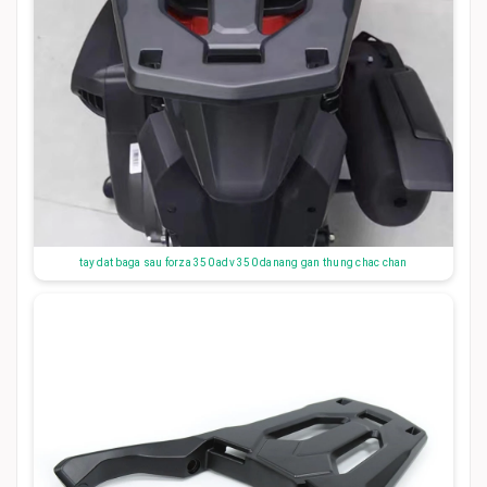
tay dat baga sau forza 350 adv 350 danang gan thung chac chan