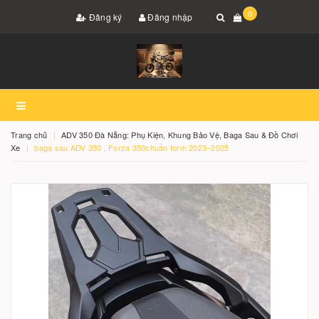
0
Đăng ký
Đăng nhập
Trang chủ
ADV 350 Đà Nẵng: Phụ Kiện, Khung Bảo Vệ, Baga Sau & Đồ Chơi
Xe
baga sau ADV 350 , Forza 350chuẩn form 2023–2025