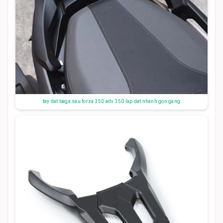
tay dat baga sau forza 350 adv 350 lap dat nhanh gon gang