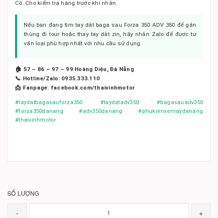
Có. Cho kiểm tra hàng trước khi nhận.
Nếu bạn đang tìm tay dắt baga sau Forza 350 ADV 350 để gắn
thùng đi tour hoặc thay tay dắt zin, hãy nhắn Zalo để được tư
vấn loại phù hợp nhất với nhu cầu sử dụng.
🏠 57 – 86 – 97 – 99 Hoàng Diệu, Đà Nẵng
📞 Hotline/Zalo: 0935.333.110
📩 Fanpage: facebook.com/thaivinhmotor
#taydatbagasauforza350 #taydatadv350 #bagasauadv350
#forza350danang #adv350danang #phukienxemaydanang
#thaivinhmotor
SỐ LƯỢNG
-
+