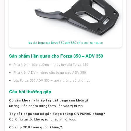
tay dat baga sau forza 350 adv 350 ship cod toan quoc
Sản phẩm liên quan cho Forza 350 – ADV 350
Phụ kiện – bảo dưỡng – thay tay dắt Forza 350
Phụ kiện ADV – nâng cấp baga sau ADV 350
Lốp Forza 350 ADV 350 – gợi ý thông số phù hợp
Câu hỏi thường gặp
Có cần khoan khi lắp tay dắt baga sau không?
Không. Sản phẩm đúng form, lắp vào vị trí zin.
Tay dắt baga sau có gắn được thùng GIVI/SHAD không?
Có. Chịu tải tốt, không rung lắc khi đi tour.
Có ship COD toàn quốc không?