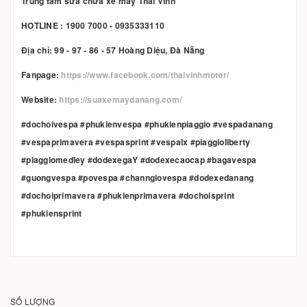
Trung tâm sửa chữa xe máy Thái Vinh
HOTLINE : 1900 7000 - 0935333110
Địa chỉ: 99 - 97 - 86 - 57 Hoàng Diệu, Đà Nẵng
Fanpage:
https://www.facebook.com/thaivinhmotor/
Website:
https://suaxemaydanang.com/
#dochoivespa #phukienvespa #phukienpiaggio #vespadanang
#vespaprimavera #vespasprint #vespalx #piaggioliberty
#piaggiomedley #dodexegaY #dodexecaocap #bagavespa
#guongvespa #povespa #channgiovespa #dodexedanang
#dochoiprimavera #phukienprimavera #dochoisprint
#phukiensprint
SỐ LƯỢNG