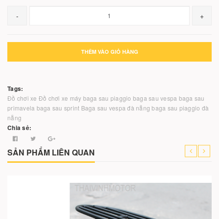
-
+
THÊM VÀO GIỎ HÀNG
Tags:
Đồ chơi xe
Đồ chơi xe máy
baga sau piaggio
baga sau vespa
baga sau
primavela
baga sau sprint
Baga sau vespa đà nẵng
baga sau piaggio đà
nẵng
Chia sẻ:
SẢN PHẨM LIÊN QUAN
-