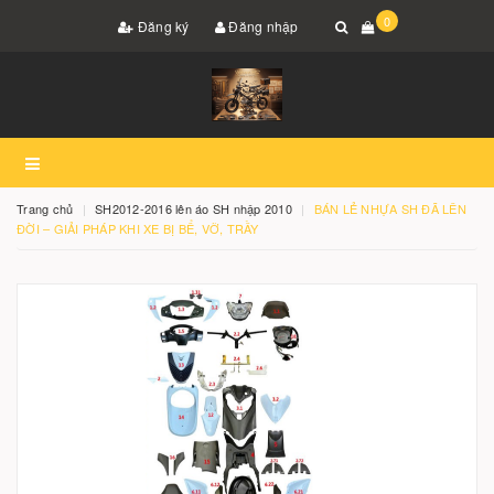
0
Đăng ký
Đăng nhập
Trang chủ
SH2012-2016 lên áo SH nhập 2010
BÁN LẺ NHỰA SH ĐÃ LÊN
ĐỜI – GIẢI PHÁP KHI XE BỊ BỂ, VỠ, TRẦY