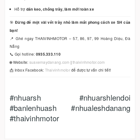
Hỗ trợ
dán keo, chống trầy, làm mới toàn xe
🎯
Đừng để một vài vết trầy nhỏ làm mất phong cách xe SH của
bạn!
📍 Ghé ngay THAIVINHMOTOR – 57, 86, 97, 99 Hoàng Diệu, Đà
Nẵng
📞 Gọi hotline:
0935.333.110
🌐 Website:
suaxemaydanang.com
|
thaivinhmotor.com
📩 Inbox Facebook:
Thaivinhmotor
để được tư vấn chi tiết!
#nhuarsh #nhuarshlendoi
#banlenhuash #nhualeshdanang
#thaivinhmotor