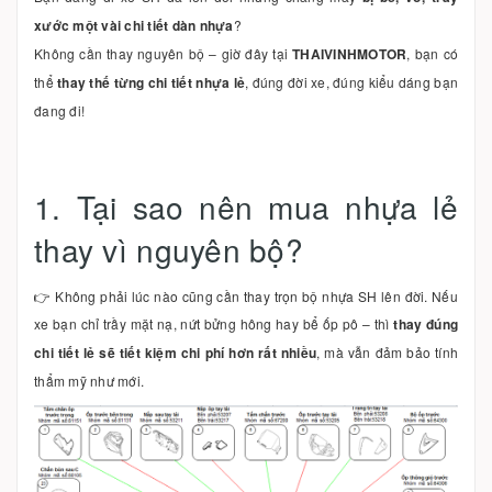
xước một vài chi tiết dàn nhựa
?
Không cần thay nguyên bộ – giờ đây tại
THAIVINHMOTOR
, bạn có
thể
thay thế từng chi tiết nhựa lẻ
, đúng đời xe, đúng kiểu dáng bạn
đang đi!
1. Tại sao nên mua nhựa lẻ
thay vì nguyên bộ?
👉 Không phải lúc nào cũng cần thay trọn bộ nhựa SH lên đời. Nếu
xe bạn chỉ trầy mặt nạ, nứt bửng hông hay bể ốp pô – thì
thay đúng
chi tiết lẻ sẽ tiết kiệm chi phí hơn rất nhiều
, mà vẫn đảm bảo tính
thẩm mỹ như mới.