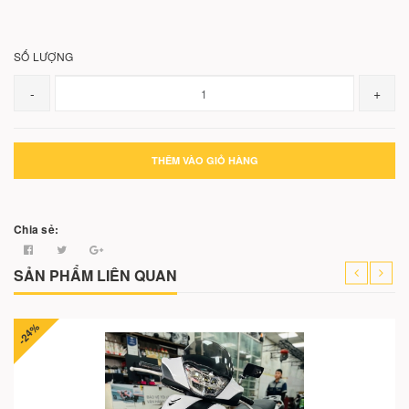
SỐ LƯỢNG
-
+
THÊM VÀO GIỎ HÀNG
Chia sẻ:
SẢN PHẨM LIÊN QUAN
-24%