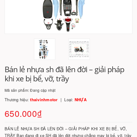
Bán lẻ nhựa sh đã lên đời – giải pháp
khi xe bị bể, vỡ, trầy
Mã sản phẩm:
Đang cập nhật
Thương hiệu:
thaivinhmotor
Loại:
NHỰA
650.000₫
BÁN LẺ NHỰA SH ĐÃ LÊN ĐỜI – GIẢI PHÁP KHI XE BỊ BỂ, VỠ,
TRẦY Bạn đang đi xe SH đã lên đời nhưng chẳng may bị bể, vỡ, trầy