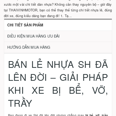
xước một vài chi tiết dàn nhựa? Không cần thay nguyên bộ – giờ đây
tại THAIVINHMOTOR, bạn có thể thay thế từng chi tiết nhựa lẻ, đúng
đời xe, đúng kiểu dáng bạn đang đi! 1. Tạ...
CHI TIẾT SẢN PHẨM
ĐIỀU KIỆN MUA HÀNG ƯU ĐÃI
HƯỚNG DẪN MUA HÀNG
BÁN LẺ NHỰA SH ĐÃ
LÊN ĐỜI – GIẢI PHÁP
KHI XE BỊ BỂ, VỠ,
TRẦY
Bạn đang đi xe SH đã lên đời nhưng chẳng may
bị bể, vỡ, trầy