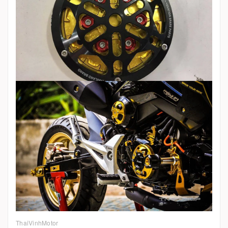
ThaiVinhMotor