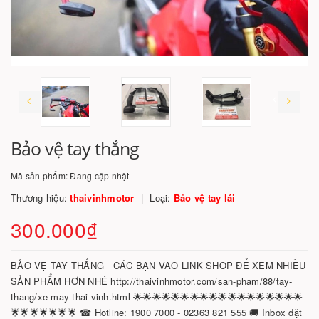
Bảo vệ tay thắng
Mã sản phẩm:
Đang cập nhật
Thương hiệu:
thaivinhmotor
Loại:
Bảo vệ tay lái
300.000₫
BẢO VỆ TAY THẮNG CÁC BẠN VÀO LINK SHOP ĐỂ XEM NHIỀU
SẢN PHẨM HƠN NHÉ http://thaivinhmotor.com/san-pham/88/tay-
thang/xe-may-thai-vinh.html 🌟🌟🌟🌟🌟🌟🌟🌟🌟🌟🌟🌟🌟🌟🌟🌟🌟🌟
🌟🌟🌟🌟🌟🌟🌟 ☎ Hotline: 1900 7000 - 02363 821 555 🚚 Inbox đặt