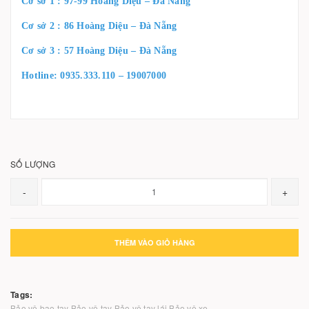
Cơ sở 1 : 97-99 Hoàng Diệu – Đà Nẵng
Cơ sở 2 : 86 Hoàng Diệu – Đà Nẵng
Cơ sở 3 : 57 Hoàng Diệu – Đà Nẵng
Hotline: 0935.333.110 – 19007000
SỐ LƯỢNG
-
+
THÊM VÀO GIỎ HÀNG
Tags:
Bảo vệ bao tay
Bảo vệ tay
Bảo vệ tay lái
Bảo vệ xe