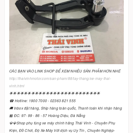
CÁC BẠN VÀO LINK SHOP ĐỂ XEM NHIỀU SẢN PHẨM HƠN NHÉ
http://thaivinhmotor.com/san-pham/88/tay-thang/xe-may-thai-
vinh.html
🌟🌟🌟🌟🌟🌟🌟🌟🌟🌟🌟🌟🌟🌟🌟🌟🌟🌟🌟🌟🌟🌟🌟🌟🌟
☎ Hotline: 1900 7000 - 02363 821 555
🚚 Inbox đặt hàng, Ship hàng toàn quốc, Thanh toán khi nhận hàng
🏪 ĐC: 97- 99 - 86 - 57 Hoàng Diệu, Đà Nẵng
💎💎Shop phụ tùng xe máy chính hãng Thái Vinh - Chuyên Phụ
Kiện, Đồ Chơi, Độ Xe Máy Với dịch vụ Uy Tín , Chuyên Nghiệp-