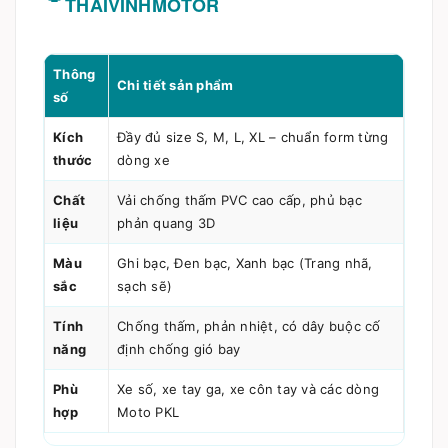
THAIVINHMOTOR
Thông
Chi tiết sản phẩm
số
Kích
Đầy đủ size S, M, L, XL – chuẩn form từng
thước
dòng xe
Chất
Vải chống thấm PVC cao cấp, phủ bạc
liệu
phản quang 3D
Màu
Ghi bạc, Đen bạc, Xanh bạc (Trang nhã,
sắc
sạch sẽ)
Tính
Chống thấm, phản nhiệt, có dây buộc cố
năng
định chống gió bay
Phù
Xe số, xe tay ga, xe côn tay và các dòng
hợp
Moto PKL