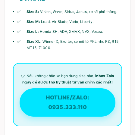
Size S:
Vision, Wave, Sirius, Janus, xe số phổ thông.
Size M:
Lead, Air Blade, Vario, Liberty.
Size L:
Honda SH, ADV, XMAX, NVX, Vespa.
Size XL:
Winner X, Exciter, xe mô tô PKL như FZ, R15,
MT15, Z1000.
👉 Nếu không chắc xe bạn dùng size nào,
inbox Zalo
ngay để được thợ kỹ thuật tư vấn chính xác nhất!
HOTLINE/ZALO:
0935.333.110