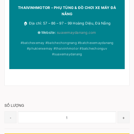
THAIVINHMOTOR – PHỤ TÙNG & ĐỒ CHƠI XE MÁY ĐÀ
NẴNG
🏠 Địa chỉ: 57 – 86 – 97 – 99 Hoàng Diệu, Đà Nẵng
🌐 Website:
suaxemaydanang.com
#batchexemay #batchechongnang #batchexemaydanang
#phukienxemay #thaivinhmotor #batchechonguv
#suaxemaydanang
SỐ LƯỢNG
-
+