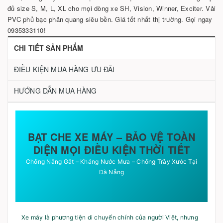
đủ size S, M, L, XL cho mọi dòng xe SH, Vision, Winner, Exciter. Vải
PVC phủ bạc phản quang siêu bền. Giá tốt nhất thị trường. Gọi ngay
0935333110!
CHI TIẾT SẢN PHẨM
ĐIỀU KIỆN MUA HÀNG ƯU ĐÃI
HƯỚNG DẪN MUA HÀNG
BẠT CHE XE MÁY – BẢO VỆ TOÀN
DIỆN MỌI ĐIỀU KIỆN THỜI TIẾT
Chống Nắng Gắt – Kháng Nước Mưa – Chống Trầy Xước Tại
Đà Nẵng
Xe máy là phương tiện di chuyển chính của người Việt, nhưng