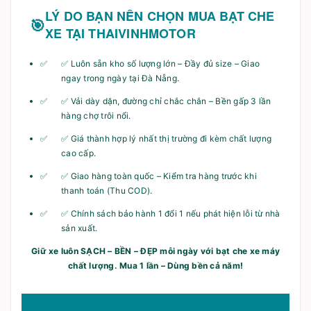
LÝ DO BẠN NÊN CHỌN MUA BẠT CHE
XE TẠI THAIVINHMOTOR
✅ Luôn sẵn kho số lượng lớn – Đầy đủ size – Giao
ngay trong ngày tại Đà Nẵng.
✅ Vải dày dặn, đường chỉ chắc chắn – Bền gấp 3 lần
hàng chợ trôi nổi.
✅ Giá thành hợp lý nhất thị trường đi kèm chất lượng
cao cấp.
✅ Giao hàng toàn quốc – Kiểm tra hàng trước khi
thanh toán (Thu COD).
✅ Chính sách bảo hành 1 đổi 1 nếu phát hiện lỗi từ nhà
sản xuất.
Giữ xe luôn SẠCH – BỀN – ĐẸP mỗi ngày với bạt che xe máy
chất lượng. Mua 1 lần – Dùng bền cả năm!