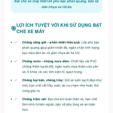
Bạt che xe máy thiết kế phủ bạc phản quang, bảo vệ
dàn nhựa xe tối đa
LỢI ÍCH TUYỆT VỜI KHI SỬ DỤNG BẠT
CHE XE MÁY
Chống nắng gắt – phản nhiệt hiệu quả:
Lớp phủ bạc
phản quang giúp giảm nhiệt độ, ngăn chặn tình trạng
bạc màu dàn áo và giòn nhựa do tia UV.
Chống nước – kháng mưa dầm:
Chất liệu vải PVC
chống thấm tuyệt đối, ngăn nước mưa thấm vào yên
xe, ổ khóa và các linh kiện IC quan trọng.
Chống bụi bẩn, chống trầy:
Giữ xe luôn sạch đẹp như
mới, hạn chế vết trầy xước do va chạm nhẹ hoặc thú
cưng gây ra.
Chống trộm vặt:
Bạt che kín toàn thân xe, hạn chế
tầm nhìn từ bên ngoài, bảo vệ phụ tùng xe an toàn
hơn.