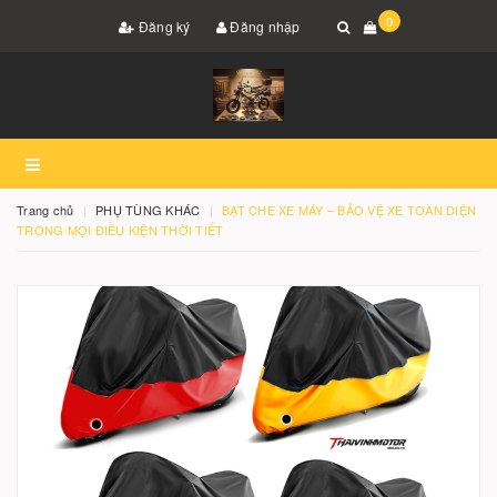
0
Đăng ký
Đăng nhập
Trang chủ
PHỤ TÙNG KHÁC
BẠT CHE XE MÁY – BẢO VỆ XE TOÀN DIỆN
TRONG MỌI ĐIỀU KIỆN THỜI TIẾT