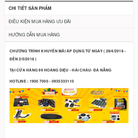
CHI TIẾT SẢN PHẨM
ĐIỀU KIỆN MUA HÀNG ƯU ĐÃI
HƯỚNG DẪN MUA HÀNG
CHƯƠNG TRÌNH KHUYẾN MÃI ÁP DỤNG TỪ NGÀY ( 28/4/2018 -
ĐẾN 2/5/2018 )
TẠI CỬA HÀNG 99 HOÀNG DIỆU - HẢI CHÂU- ĐÀ NẴNG
HOTLINE : 1900 7000 - 0935333110