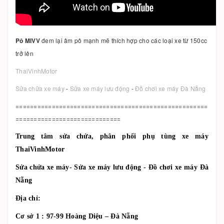
Pô MIVV
đem lại âm pô mạnh mẽ thích hợp cho các loại xe từ 150cc
trở lên
ThaiVinhMotor
Sửa chữa xe máy
-
Sửa xe máy lưu động
-
Đồ chơi xe máy Đà Nẵng
=====================================================
=============================
Trung tâm sửa chửa, phân phối phụ tùng xe máy
ThaiVinhMotor
Sửa chửa xe máy- Sửa xe máy lưu động - Đồ chơi xe máy Đà
Nẵng
Địa chỉ:
Cơ sở 1 : 97-99 Hoàng Diệu – Đà Nẵng