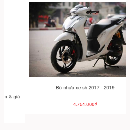
-
Cho vào giỏ hàng
Bộ nhựa xe sh 2017 - 2019
4.751.000₫