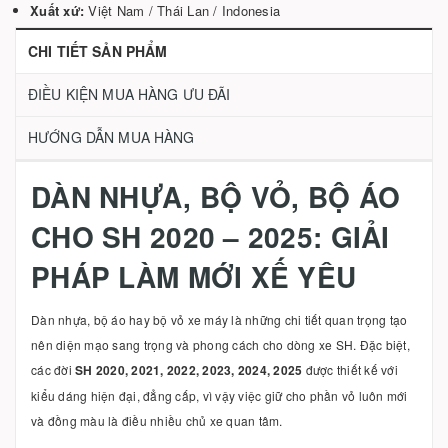
Xuất xứ:
Việt Nam / Thái Lan / Indonesia
CHI TIẾT SẢN PHẨM
ĐIỀU KIỆN MUA HÀNG ƯU ĐÃI
HƯỚNG DẪN MUA HÀNG
DÀN NHỰA, BỘ VỎ, BỘ ÁO
CHO SH 2020 – 2025: GIẢI
PHÁP LÀM MỚI XẾ YÊU
Dàn nhựa, bộ áo hay bộ vỏ xe máy là những chi tiết quan trọng tạo
nên diện mạo sang trọng và phong cách cho dòng xe SH. Đặc biệt,
các đời
SH 2020, 2021, 2022, 2023, 2024, 2025
được thiết kế với
kiểu dáng hiện đại, đẳng cấp, vì vậy việc giữ cho phần vỏ luôn mới
và đồng màu là điều nhiều chủ xe quan tâm.