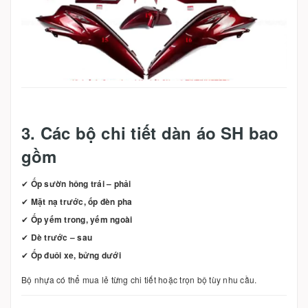
3. Các bộ chi tiết dàn áo SH bao
gồm
✔
Ốp sườn hông trái – phải
✔
Mặt nạ trước, ốp đèn pha
✔
Ốp yếm trong, yếm ngoài
✔
Dè trước – sau
✔
Ốp đuôi xe, bửng dưới
Bộ nhựa có thể mua lẻ từng chi tiết hoặc trọn bộ tùy nhu cầu.