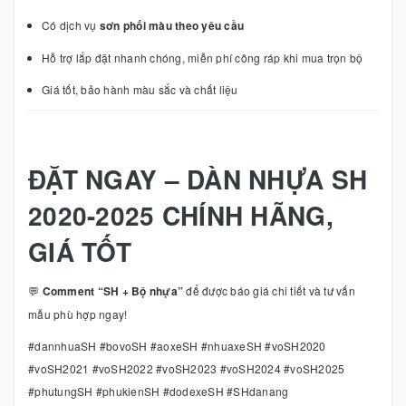
Có dịch vụ
sơn phối màu theo yêu cầu
Hỗ trợ lắp đặt nhanh chóng, miễn phí công ráp khi mua trọn bộ
Giá tốt, bảo hành màu sắc và chất liệu
ĐẶT NGAY – DÀN NHỰA SH
2020-2025 CHÍNH HÃNG,
GIÁ TỐT
💬
Comment “SH + Bộ nhựa”
để được báo giá chi tiết và tư vấn
mẫu phù hợp ngay!
#dannhuaSH #bovoSH #aoxeSH #nhuaxeSH #voSH2020
#voSH2021 #voSH2022 #voSH2023 #voSH2024 #voSH2025
#phutungSH #phukienSH #dodexeSH #SHdanang