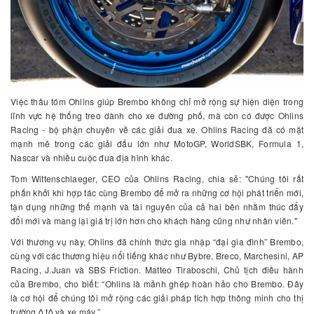
Việc thâu tóm Ohlins giúp Brembo không chỉ mở rộng sự hiện diện trong
lĩnh vực hệ thống treo dành cho xe đường phố, mà còn có được Ohlins
Racing - bộ phận chuyên về các giải đua xe. Ohlins Racing đã có mặt
mạnh mẽ trong các giải đấu lớn như MotoGP, WorldSBK, Formula 1,
Nascar và nhiều cuộc đua địa hình khác.
Tom Wittenschlaeger, CEO của Ohlins Racing, chia sẻ: "Chúng tôi rất
phấn khởi khi hợp tác cùng Brembo để mở ra những cơ hội phát triển mới,
tận dụng những thế mạnh và tài nguyên của cả hai bên nhằm thúc đẩy
đổi mới và mang lại giá trị lớn hơn cho khách hàng cũng như nhân viên."
Với thương vụ này, Ohlins đã chính thức gia nhập “đại gia đình” Brembo,
cùng với các thương hiệu nổi tiếng khác như Bybre, Breco, Marchesini, AP
Racing, J.Juan và SBS Friction. Matteo Tiraboschi, Chủ tịch điều hành
của Brembo, cho biết: “Ohlins là mảnh ghép hoàn hảo cho Brembo. Đây
là cơ hội để chúng tôi mở rộng các giải pháp tích hợp thông minh cho thị
trường ô tô và xe máy.”