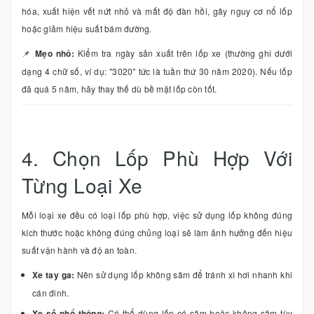
hóa, xuất hiện vết nứt nhỏ và mất độ đàn hồi, gây nguy cơ nổ lốp
hoặc giảm hiệu suất bám đường.
📌
Mẹo nhỏ:
Kiểm tra ngày sản xuất trên lốp xe (thường ghi dưới
dạng 4 chữ số, ví dụ: "3020" tức là tuần thứ 30 năm 2020). Nếu lốp
đã quá 5 năm, hãy thay thế dù bề mặt lốp còn tốt.
4. Chọn Lốp Phù Hợp Với
Từng Loại Xe
Mỗi loại xe đều có loại lốp phù hợp, việc sử dụng lốp không đúng
kích thước hoặc không đúng chủng loại sẽ làm ảnh hưởng đến hiệu
suất vận hành và độ an toàn.
Xe tay ga:
Nên sử dụng lốp không săm để tránh xì hơi nhanh khi
cán đinh.
Xe số phổ thông:
Có thể dùng lốp có săm hoặc không săm tùy