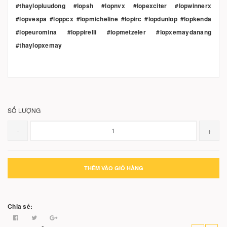
#thaylopluudong #lopsh #lopnvx #lopexciter #lopwinnerx
#lopvespa #loppcx #lopmicheline #lopirc #lopdunlop #lopkenda
#lopeuromina #loppirelli #lopmetzeler #lopxemaydanang
#thaylopxemay
SỐ LƯỢNG
-
+
THÊM VÀO GIỎ HÀNG
Chia sẻ: