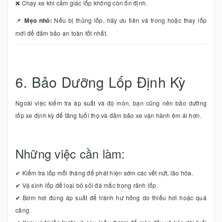
❌ Chạy xe khi cảm giác lốp không còn ổn định.
📌
Mẹo nhỏ:
Nếu bị thủng lốp, hãy ưu tiên vá trong hoặc thay lốp
mới để đảm bảo an toàn tốt nhất.
6. Bảo Dưỡng Lốp Định Kỳ
Ngoài việc kiểm tra áp suất và độ mòn, bạn cũng nên bảo dưỡng
lốp xe định kỳ để tăng tuổi thọ và đảm bảo xe vận hành êm ái hơn.
Những việc cần làm:
✔ Kiểm tra lốp mỗi tháng để phát hiện sớm các vết nứt, lão hóa.
✔ Vệ sinh lốp để loại bỏ sỏi đá mắc trong rãnh lốp.
✔ Bơm hơi đúng áp suất để tránh hư hỏng do thiếu hơi hoặc quá
căng.