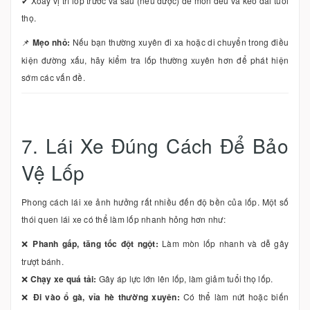
✔ Xoay vị trí lốp trước và sau (nếu được) để mòn đều và kéo dài tuổi
thọ.
📌
Mẹo nhỏ:
Nếu bạn thường xuyên đi xa hoặc di chuyển trong điều
kiện đường xấu, hãy kiểm tra lốp thường xuyên hơn để phát hiện
sớm các vấn đề.
7. Lái Xe Đúng Cách Để Bảo
Vệ Lốp
Phong cách lái xe ảnh hưởng rất nhiều đến độ bền của lốp. Một số
thói quen lái xe có thể làm lốp nhanh hỏng hơn như:
❌
Phanh gấp, tăng tốc đột ngột:
Làm mòn lốp nhanh và dễ gây
trượt bánh.
❌
Chạy xe quá tải:
Gây áp lực lớn lên lốp, làm giảm tuổi thọ lốp.
❌
Đi vào ổ gà, vỉa hè thường xuyên:
Có thể làm nứt hoặc biến