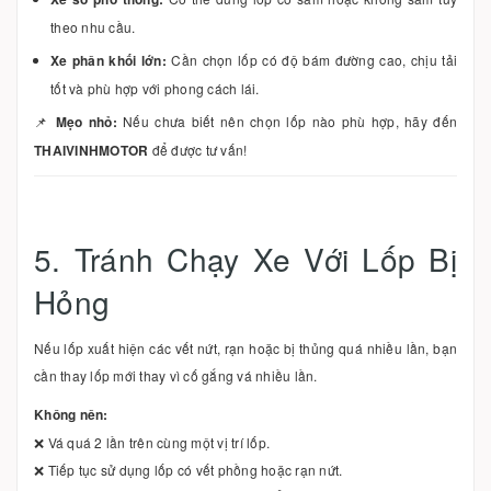
theo nhu cầu.
Xe phân khối lớn:
Cần chọn lốp có độ bám đường cao, chịu tải
tốt và phù hợp với phong cách lái.
📌
Mẹo nhỏ:
Nếu chưa biết nên chọn lốp nào phù hợp, hãy đến
THAIVINHMOTOR
để được tư vấn!
5. Tránh Chạy Xe Với Lốp Bị
Hỏng
Nếu lốp xuất hiện các vết nứt, rạn hoặc bị thủng quá nhiều lần, bạn
cần thay lốp mới thay vì cố gắng vá nhiều lần.
Không nên:
❌ Vá quá 2 lần trên cùng một vị trí lốp.
❌ Tiếp tục sử dụng lốp có vết phồng hoặc rạn nứt.