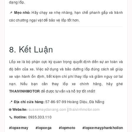
dạng lốp.
📌
Mẹo nhỏ:
Hãy chạy xe nhẹ nhàng, hạn chế phanh gấp và tránh
các chướng ngại vật để bảo vệ lốp tốt hơn.
8. Kết Luận
Lốp xe là bộ phận cực kỳ quan trọng quyết định đến sự an toàn và
độ bền của xe. Việc sử dụng và bảo dưỡng lốp đúng cách sẽ giúp
xe vận hành ổn định, tiết kiệm chi phí thay lốp và giảm nguy cơ tai
nạn. Nếu bạn cần thay lốp xe chính hãng, hãy ghé
THAIVINHMOTOR
để được tư vấn và hỗ trợ tốt nhất!
📍
Địa chỉ cửa hàng:
57-86-97-99 Hoàng Diệu, Đà Nẵng
🌐
Website:
suaxemaydanang.com
|
thaivinhmotor.com
📞
Hotline:
0935.333.110
#lopxemay #lopxega #lopmoto #lopxemayphankhoilon