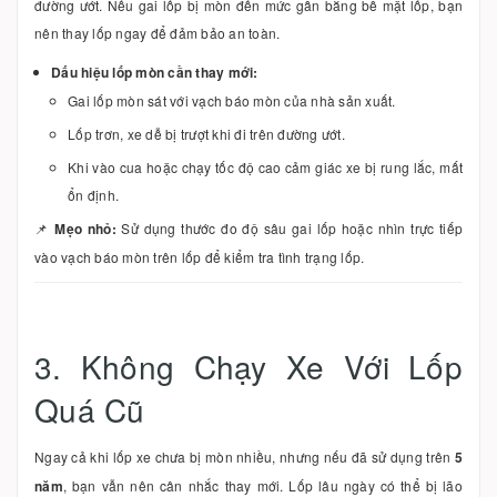
đường ướt. Nếu gai lốp bị mòn đến mức gần bằng bề mặt lốp, bạn
nên thay lốp ngay để đảm bảo an toàn.
Dấu hiệu lốp mòn cần thay mới:
Gai lốp mòn sát với vạch báo mòn của nhà sản xuất.
Lốp trơn, xe dễ bị trượt khi đi trên đường ướt.
Khi vào cua hoặc chạy tốc độ cao cảm giác xe bị rung lắc, mất
ổn định.
📌
Mẹo nhỏ:
Sử dụng thước đo độ sâu gai lốp hoặc nhìn trực tiếp
vào vạch báo mòn trên lốp để kiểm tra tình trạng lốp.
3. Không Chạy Xe Với Lốp
Quá Cũ
Ngay cả khi lốp xe chưa bị mòn nhiều, nhưng nếu đã sử dụng trên
5
năm
, bạn vẫn nên cân nhắc thay mới. Lốp lâu ngày có thể bị lão