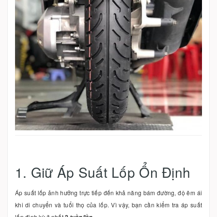
1. Giữ Áp Suất Lốp Ổn Định
Áp suất lốp ảnh hưởng trực tiếp đến khả năng bám đường, độ êm ái
khi di chuyển và tuổi thọ của lốp. Vì vậy, bạn cần kiểm tra áp suất
lốp định kỳ ít nhất
2 tuần/lần
.