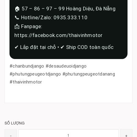
🏠 57 – 86 – 97 – 99 Hoàng Diệu, Đà Nẵng
📞 Hotline/Zalo: 0935.333.110
📩 Fanpage:
https://facebook.com/thaivinhmotor
✔ Lắp đặt tại chỗ • ✔ Ship COD toàn quốc
#chanbundjango #desaudeuoidjango
#phutungpeugeotdjango #phutungpeugeotdanang
#thaivinhmotor
SỐ LƯỢNG
-
+