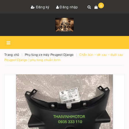
0
Đăng ký
Đăng nhập
Trang chủ
Phụ tùng xe máy Peugeot Django
Chắn bùn – dè sau – đuôi sau
Peugeot Django | phụ tùng chuẩn form