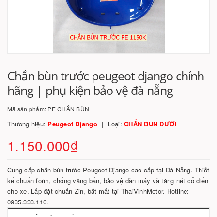
Chắn bùn trước peugeot django chính
hãng | phụ kiện bảo vệ đà nẵng
Mã sản phẩm:
PE CHẮN BÙN
Thương hiệu:
Peugeot Django
Loại:
CHẮN BÙN DƯỚI
1.150.000₫
Cung cấp chắn bùn trước Peugeot Django cao cấp tại Đà Nẵng. Thiết
kế chuẩn form, chống văng bẩn, bảo vệ dàn máy và tăng nét cổ điển
cho xe. Lắp đặt chuẩn Zin, bắt mắt tại ThaiVinhMotor. Hotline:
0935.333.110.