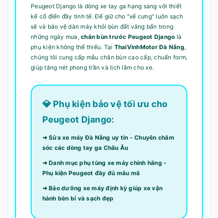
Peugeot Django là dòng xe tay ga hạng sang với thiết
kế cổ điển đầy tinh tế. Để giữ cho "xế cưng" luôn sạch
sẽ và bảo vệ dàn máy khỏi bùn đất văng bẩn trong
những ngày mưa,
chắn bùn trước Peugeot Django
là
phụ kiện không thể thiếu. Tại
ThaiVinhMotor Đà Nẵng
,
chúng tôi cung cấp mẫu chắn bùn cao cấp, chuẩn form,
giúp tăng nét phong trần và lịch lãm cho xe.
💎 Phụ kiện bảo vệ tối ưu cho
Peugeot Django:
➜ Sửa xe máy Đà Nẵng uy tín - Chuyên chăm
sóc các dòng tay ga Châu Âu
➜ Danh mục phụ tùng xe máy chính hãng -
Phụ kiện Peugeot đầy đủ mẫu mã
➜ Bảo dưỡng xe máy định kỳ giúp xe vận
hành bền bỉ và sạch đẹp