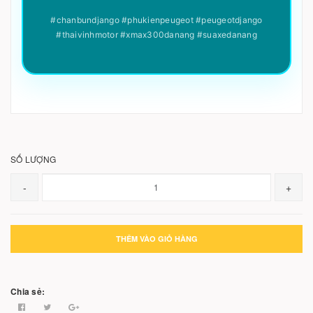
#chanbundjango #phukienpeugeot #peugeotdjango
#thaivinhmotor #xmax300danang #suaxedanang
SỐ LƯỢNG
-
+
THÊM VÀO GIỎ HÀNG
Chia sẻ: