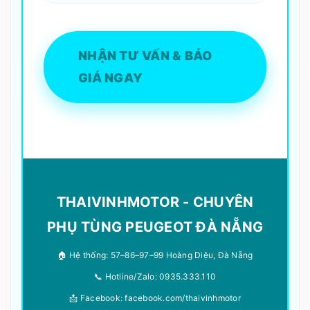
NHẬN TƯ VẤN & BÁO
GIÁ NGAY
THAIVINHMOTOR - CHUYÊN
PHỤ TÙNG PEUGEOT ĐÀ NẴNG
🏠 Hệ thống: 57–86–97–99 Hoàng Diệu, Đà Nẵng
📞 Hotline/Zalo: 0935.333.110
📩 Facebook: facebook.com/thaivinhmotor