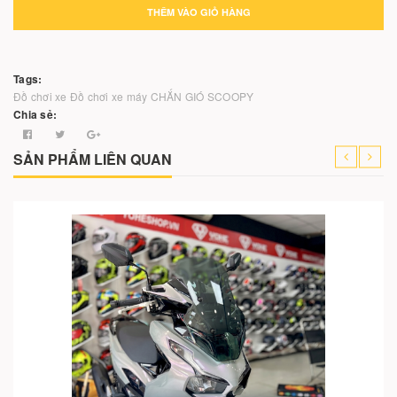
THÊM VÀO GIỎ HÀNG
Tags:
Đồ chơi xe
Đồ chơi xe máy
CHẮN GIÓ SCOOPY
Chia sẻ:
SẢN PHẨM LIÊN QUAN
Cho vào giỏ hàng