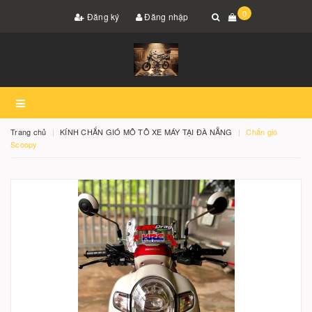
0
Đăng ký
Đăng nhập
Trang chủ
KÍNH CHẮN GIÓ MÔ TÔ XE MÁY TẠI ĐÀ NẴNG
Chắn gió
Scoopy