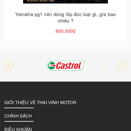
Lốp địa hình yamaha pg-1 - lốp bản rộng bám
đường
950.000₫
GIỚI THIỆU VỀ THAI VINH MOTOR
CHÍNH SÁCH
ĐIỀU KHOẢN