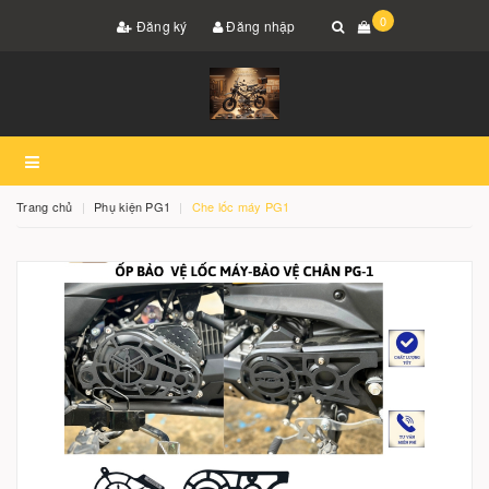
0
Đăng ký
Đăng nhập
Trang chủ
Phụ kiện PG1
Che lốc máy PG1