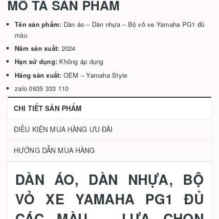
MÔ TẢ SẢN PHẨM
Tên sản phẩm:
Dàn áo – Dàn nhựa – Bộ vỏ xe Yamaha PG1 đủ
màu
Năm sản xuất:
2024
Hạn sử dụng:
Không áp dụng
Hãng sản xuất:
OEM – Yamaha Style
zalo 0935 333 110
CHI TIẾT SẢN PHẨM
ĐIỀU KIỆN MUA HÀNG ƯU ĐÃI
HƯỚNG DẪN MUA HÀNG
DÀN ÁO, DÀN NHỰA, BỘ
VỎ XE YAMAHA PG1 ĐỦ
CÁC MÀU – LỰA CHỌN