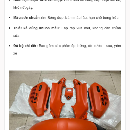
khó nứt gãy.
Màu sơn chuẩn zin:
Bóng đẹp, bám màu lâu, hạn chế bong tróc.
Thiết kế đúng khuôn mẫu:
Lắp ráp vừa khít, không cần chỉnh
sửa.
Đủ bộ chi tiết:
Bao gồm các phần ốp, bửng, dè trước – sau, yếm
xe.