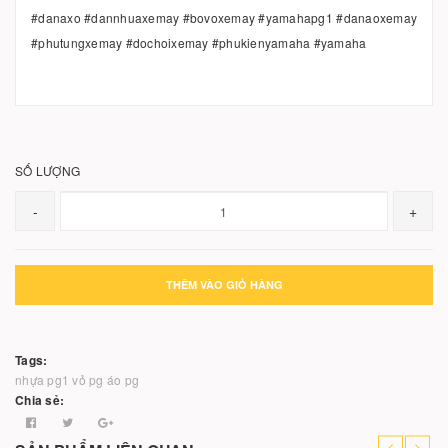
#danaxo #dannhuaxemay #bovoxemay #yamahapg1 #danaoxemay
#phutungxemay #dochoixemay #phukienyamaha #yamaha
SỐ LƯỢNG
-
+
THÊM VÀO GIỎ HÀNG
Tags:
nhựa pg1
vỏ pg
áo pg
Chia sẻ: