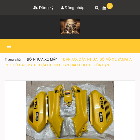
0
Đăng ký
Đăng nhập
Trang chủ
BỘ NHỰA XE MÁY
DÀN ÁO, DÀN NHỰA, BỘ VỎ XE YAMAHA
PG1 ĐỦ CÁC MÀU – LỰA CHỌN HOÀN HẢO CHO XE CỦA BẠN