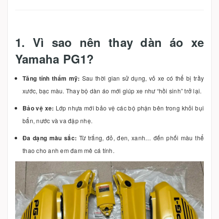
1. Vì sao nên thay dàn áo xe
Yamaha PG1?
Tăng tính thẩm mỹ:
Sau thời gian sử dụng, vỏ xe có thể bị trầy
xước, bạc màu. Thay bộ dàn áo mới giúp xe như “hồi sinh” trở lại.
Bảo vệ xe:
Lớp nhựa mới bảo vệ các bộ phận bên trong khỏi bụi
bẩn, nước và va đập nhẹ.
Đa dạng màu sắc:
Từ trắng, đỏ, đen, xanh… đến phối màu thể
thao cho anh em đam mê cá tính.