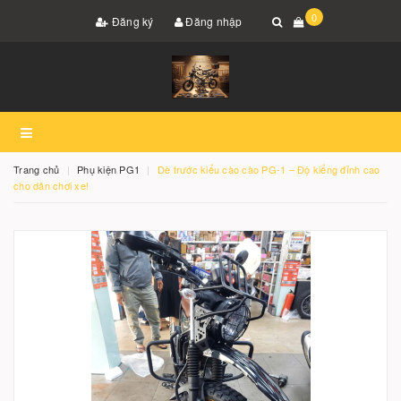
0
Đăng ký
Đăng nhập
Trang chủ
Phụ kiện PG1
Dè trước kiểu cào cào PG-1 – Độ kiểng đỉnh cao
cho dân chơi xe!