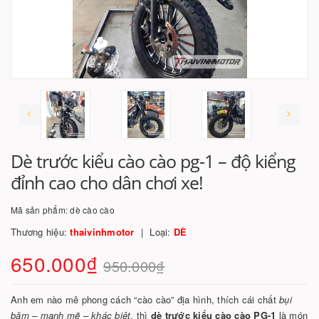
Dè trước kiểu cào cào pg-1 – độ kiểng
đỉnh cao cho dân chơi xe!
Mã sản phẩm:
dè cào cào
Thương hiệu:
thaivinhmotor
Loại:
DÈ
650.000₫
950.000₫
Anh em nào mê phong cách “cào cào” địa hình, thích cái chất
bụi
bặm – mạnh mẽ – khác biệt
, thì
dè trước kiểu cào cào PG-1
là món