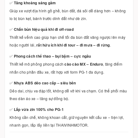
✅
Tăng khoảng sáng gầm
Giúp xe vượt địa hình gồ ghề, bùn đất, đá sỏi dễ dàng hơn – không
lo bị bùn kẹt, bánh trước dính đất như dè zin.
✅
Chắn bùn hiệu quả khi đi off-road
Thiết kế vểnh cao giúp hạn chế tối đa bùn đất văng ngược lên máy
hoặc người lái,
rất hữu ích khi đi tour – đi mưa – đi rừng
.
✅
Phong cách thể thao – bụi bặm – cực ngầu
Thiết kế mô phỏng phong cách
cào cào MX – Enduro
, tăng điểm
nhấn cho phần đầu xe, rất hợp với form PG-1 đa dụng.
✅
Nhựa ABS dẻo cao cấp – siêu bền
Dẻo dai, chịu va đập tốt, không dễ vỡ khi va chạm. Có thể phối màu
theo dàn áo xe – tăng sự đồng bộ.
✅
Lắp vừa zin 100% cho PG-1
Không cần chế, không khoan cắt, giữ nguyên kết cấu xe – tiện lợi,
nhanh gọn, lắp lấy liền tại THAIVINHMOTOR.