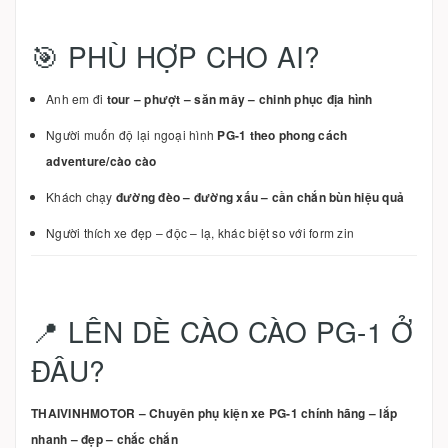
🎯 PHÙ HỢP CHO AI?
Anh em đi
tour – phượt – săn mây – chinh phục địa hình
Người muốn độ lại ngoại hình
PG-1 theo phong cách
adventure/cào cào
Khách chạy
đường đèo – đường xấu – cần chắn bùn hiệu quả
Người thích xe đẹp – độc – lạ, khác biệt so với form zin
📍 LÊN DÈ CÀO CÀO PG-1 Ở
ĐÂU?
THAIVINHMOTOR – Chuyên phụ kiện xe PG-1 chính hãng – lắp
nhanh – đẹp – chắc chắn