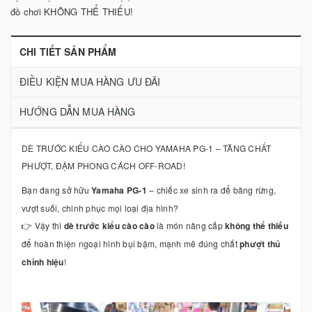
đồ chơi KHÔNG THỂ THIẾU!
CHI TIẾT SẢN PHẨM
ĐIỀU KIỆN MUA HÀNG ƯU ĐÃI
HƯỚNG DẪN MUA HÀNG
DÈ TRƯỚC KIỂU CÀO CÀO CHO YAMAHA PG-1 – TĂNG CHẤT
PHƯỢT, ĐẬM PHONG CÁCH OFF-ROAD!
Bạn đang sở hữu
Yamaha PG-1
– chiếc xe sinh ra để băng rừng,
vượt suối, chinh phục mọi loại địa hình?
👉 Vậy thì
dè trước kiểu cào cào
là món nâng cấp
không thể thiếu
để hoàn thiện ngoại hình bụi bặm, mạnh mẽ đúng chất
phượt thủ
chính hiệu
!