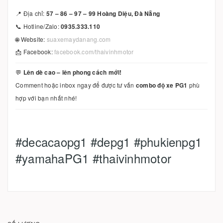
📍 Địa chỉ:
57 – 86 – 97 – 99 Hoàng Diệu, Đà Nẵng
📞 Hotline/Zalo:
0935.333.110
🌐 Website:
suaxemaydanang.com
📩 Facebook:
facebook.com/thaivinhmotor
💬
Lên dè cao – lên phong cách mới!
Comment hoặc inbox ngay để được tư vấn
combo độ xe PG1
phù
hợp với bạn nhất nhé!
#decacaopg1 #depg1 #phukienpg1
#yamahaPG1 #thaivinhmotor