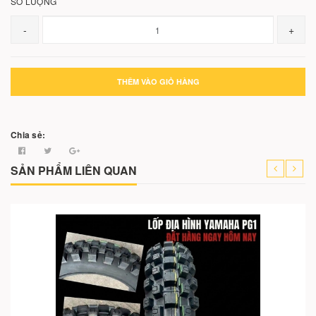
SỐ LƯỢNG
-
+
THÊM VÀO GIỎ HÀNG
Chia sẻ:
SẢN PHẨM LIÊN QUAN