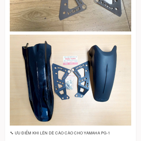
🔧 ƯU ĐIỂM KHI LÊN DÈ CÀO CÀO CHO YAMAHA PG-1