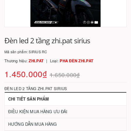
Đèn led 2 tầng zhi.pat sirius
Mã sản phẩm:
SIRIUS RC
Thương hiệu:
ZHI.PAT
Loại:
PHA ĐÈN ZHI.PAT
1.450.000₫
1.650.000₫
ĐÈN LED 2 TẦNG ZHI.PAT SIRIUS
CHI TIẾT SẢN PHẨM
ĐIỀU KIỆN MUA HÀNG ƯU ĐÃI
HƯỚNG DẪN MUA HÀNG