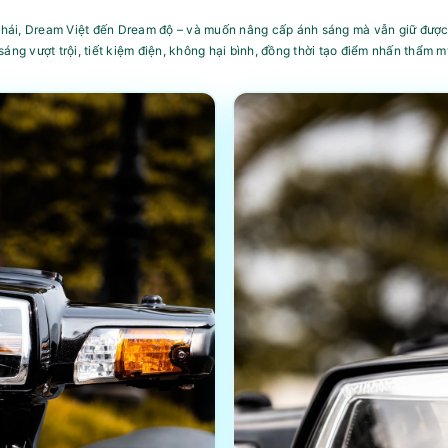
hái, Dream Việt đến Dream độ – và muốn nâng cấp ánh sáng mà vẫn giữ đượ
sáng vượt trội, tiết kiệm điện, không hại bình, đồng thời tạo điểm nhấn thẩm 