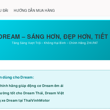
U ĐÃI
HƯỚNG DẪN MUA HÀNG
DREAM – SÁNG HƠN, ĐẸP HƠN, TIẾT
Tăng Sáng Vượt Trội – Không Hại Bình – Chính Hãng ZHI.PAT
n dùng cho Dream:
chính hãng giúp động cơ Dream êm ái
ường tốt cho Dream Thái, Dream Việt
g xe Dream tại ThaiVinhMotor