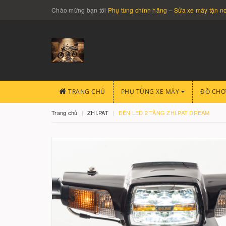
Chào mừng bạn tới
Phụ tùng chính hãng – Sửa xe máy tận 
TRANG CHỦ
PHỤ TÙNG XE MÁY
ĐỒ CHƠ
Trang chủ
ZHI.PAT
ĐÈN LED 2 TẦNG ZHI.PAT DREAM