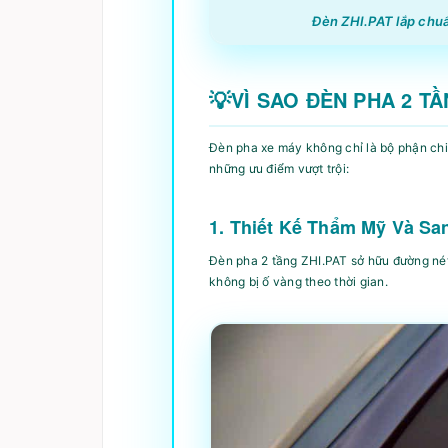
Đèn ZHI.PAT lắp chu
VÌ SAO ĐÈN PHA 2 T
Đèn pha xe máy không chỉ là bộ phận chi
những ưu điểm vượt trội:
1. Thiết Kế Thẩm Mỹ Và Sa
Đèn pha 2 tầng ZHI.PAT sở hữu đường nét
không bị ố vàng theo thời gian.