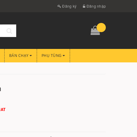
Đăng ký
Đăng nhập
BÁN CHẠY
PHỤ TÙNG
m
HAT