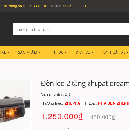
nơi Đà Nẵng ☎ 0935.333.110
Hotline:
0935 333 110
I XE
SẢN PHẨM
TIN TỨC
DỊCH VỤ
KỸ THUẬT XE
Đèn led 2 tầng zhi.pat drea
Mã sản phẩm:
DR
Thương hiệu:
ZHI.PHAT
Loại:
PHA ĐÈN ZHI.P
1.250.000₫
1.450.000₫