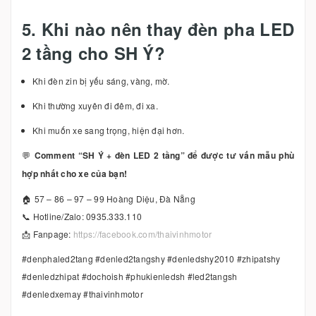
5. Khi nào nên thay đèn pha LED
2 tầng cho SH Ý?
Khi đèn zin bị yếu sáng, vàng, mờ.
Khi thường xuyên đi đêm, đi xa.
Khi muốn xe sang trọng, hiện đại hơn.
💬
Comment “SH Ý + đèn LED 2 tầng” để được tư vấn mẫu phù
hợp nhất cho xe của bạn!
🏠 57 – 86 – 97 – 99 Hoàng Diệu, Đà Nẵng
📞 Hotline/Zalo: 0935.333.110
📩 Fanpage:
https://facebook.com/thaivinhmotor
#denphaled2tang #denled2tangshy #denledshy2010 #zhipatshy
#denledzhipat #dochoish #phukienledsh #led2tangsh
#denledxemay #thaivinhmotor