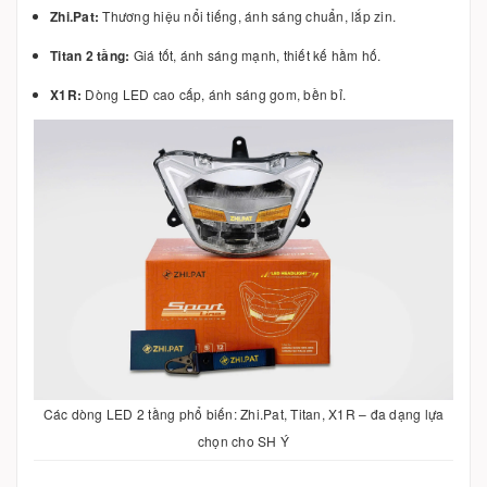
Zhi.Pat:
Thương hiệu nổi tiếng, ánh sáng chuẩn, lắp zin.
Titan 2 tầng:
Giá tốt, ánh sáng mạnh, thiết kế hầm hố.
X1R:
Dòng LED cao cấp, ánh sáng gom, bền bỉ.
Các dòng LED 2 tầng phổ biến: Zhi.Pat, Titan, X1R – đa dạng lựa
chọn cho SH Ý