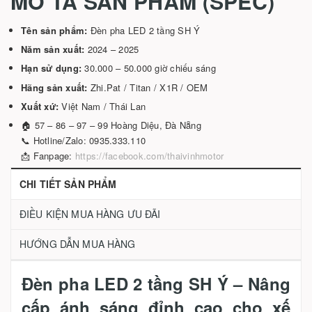
MÔ TẢ SẢN PHẨM (SPEC)
Tên sản phẩm:
Đèn pha LED 2 tầng SH Ý
Năm sản xuất:
2024 – 2025
Hạn sử dụng:
30.000 – 50.000 giờ chiếu sáng
Hãng sản xuất:
Zhi.Pat / Titan / X1R / OEM
Xuất xứ:
Việt Nam / Thái Lan
🏠 57 – 86 – 97 – 99 Hoàng Diệu, Đà Nẵng
📞 Hotline/Zalo: 0935.333.110
📩 Fanpage:
https://facebook.com/thaivinhmotor
CHI TIẾT SẢN PHẨM
ĐIỀU KIỆN MUA HÀNG ƯU ĐÃI
HƯỚNG DẪN MUA HÀNG
Đèn pha LED 2 tầng SH Ý – Nâng
cấp ánh sáng đỉnh cao cho xế