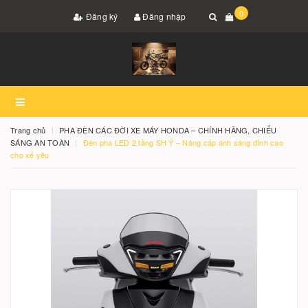
0
Đăng ký
Đăng nhập
Trang chủ
PHA ĐÈN CÁC ĐỜI XE MÁY HONDA – CHÍNH HÃNG, CHIẾU
SÁNG AN TOÀN
Đèn pha LED 2 tầng SH Ý – Nâng cấp ánh sáng đỉnh cao
cho xế yêu