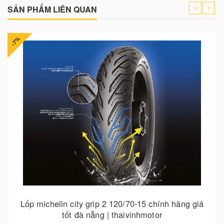
SẢN PHẨM LIÊN QUAN
ỏ hàng
Cho vào giỏ hàn
20/70-15 chính hãng giá
Gác chân nhôm vespa cnc cao 
haivinhmotor
đà nẵng | thaivin