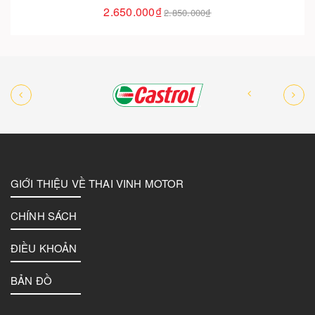
1.250.000₫
.850.000₫
GIỚI THIỆU VỀ THAI VINH MOTOR
CHÍNH SÁCH
ĐIỀU KHOẢN
BẢN ĐỒ