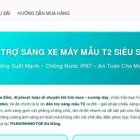
U ĐÃI
HƯỚNG DẪN MUA HÀNG
 TRỢ SÁNG XE MÁY MẪU T2 SIÊU 
ông Suất Mạnh – Chống Nước IP67 – An Toàn Cho Mọ
e đêm, đi phượt hoặc di chuyển khi trời mưa – sương dày
, chắc hẳn bạn h
nhìn
. Và đó chính là lý do
đèn trợ sáng mẫu T2
ra đời – giải pháp chiếu sáng
ọn, ánh sáng gom cắt phẳng chống chói, tản nhiệt nhanh và dễ bắt pát cho hầu
 tăng cường ánh sáng an toàn mà không cần cắt chế dây điện phức tạp. Sản
ệp tại
THAIVINHMOTOR Đà Nẵng
.