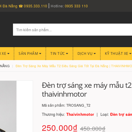
nơi Đà Nẵng ☎ 0935.333.110
Hotline:
0935 333 110
I XE
SẢN PHẨM
TIN TỨC
DỊCH VỤ
KỸ THUẬT XE
À NẴNG
Đèn Trợ Sáng Xe Máy Mẫu T2 Siêu Sáng Giá Tốt Tại Đà Nẵng | THAIVINH
Đèn trợ sáng xe máy mẫu t2 s
thaivinhmotor
Mã sản phẩm:
TROSANG_T2
Thương hiệu:
Thaivinhmotor
Loại:
Đèn trợ sá
250.000₫
450.000₫