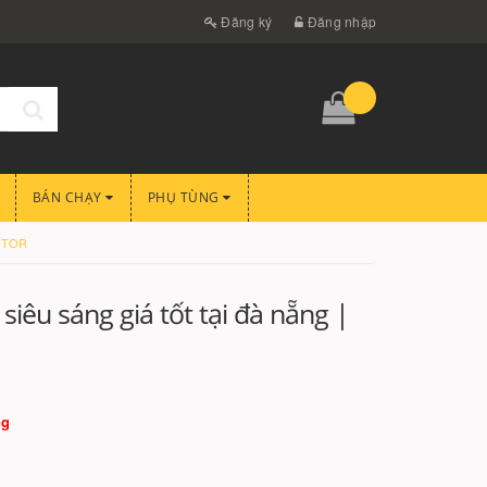
Đăng ký
Đăng nhập
BÁN CHẠY
PHỤ TÙNG
MOTOR
iêu sáng giá tốt tại đà nẵng |
ng