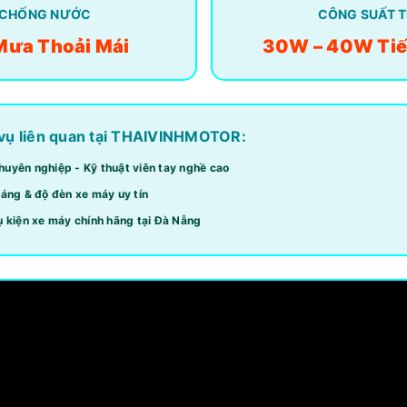
 CHỐNG NƯỚC
CÔNG SUẤT T
 Mưa Thoải Mái
30W – 40W Tiế
 vụ liên quan tại THAIVINHMOTOR:
uyên nghiệp - Kỹ thuật viên tay nghề cao
áng & độ đèn xe máy uy tín
 kiện xe máy chính hãng tại Đà Nẵng