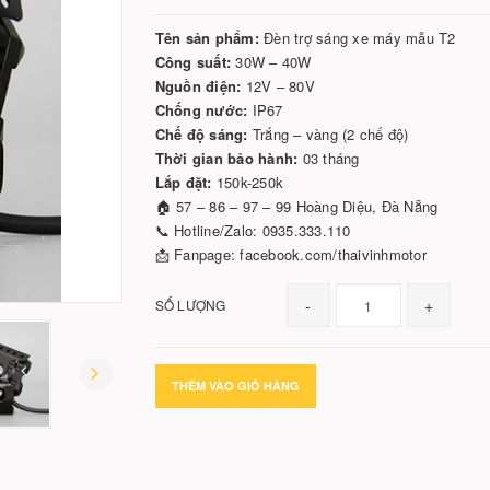
Tên sản phẩm:
Đèn trợ sáng xe máy mẫu T2
Công suất:
30W – 40W
Nguồn điện:
12V – 80V
Chống nước:
IP67
Chế độ sáng:
Trắng – vàng (2 chế độ)
Thời gian bảo hành:
03 tháng
Lắp đặt:
150k-250k
🏠 57 – 86 – 97 – 99 Hoàng Diệu, Đà Nẵng
📞 Hotline/Zalo: 0935.333.110
📩 Fanpage: facebook.com/thaivinhmotor
-
+
SỐ LƯỢNG
THÊM VÀO GIỎ HÀNG