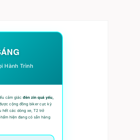
SÁNG
i Hành Trình
iểu cảm giác
đèn zin quá yếu,
 được cộng đồng biker cực kỳ
 hết các dòng xe, T2 trở
 phẩm hiện đang có sẵn hàng