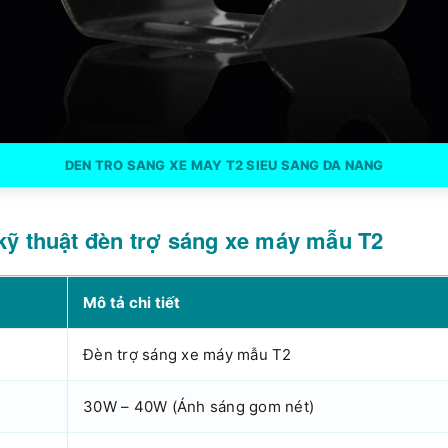
DEN TRO SANG XE MAY T2 SIEU SANG DA NANG
 kỹ thuật đèn trợ sáng xe máy mẫu T2
Mô tả chi tiết
Đèn trợ sáng xe máy mẫu T2
30W – 40W (Ánh sáng gom nét)