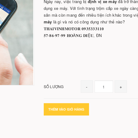
Ngày nay, việc trang bị
định vị xe máy
đã trở thàn
dụng xe máy. Với tình trạng trộm cắp xe ngày càng
sản mà còn mang đến nhiều tiện ích khác trong vi
máy
là gì và nó có công dụng như thế nào?
𝐓𝐇𝐀𝐈𝐕𝐈𝐍𝐇𝐌𝐎𝐓𝐎𝐑 𝟎𝟗𝟑𝟓𝟑𝟑𝟑𝟏𝟏𝟎
𝟓𝟕-𝟖𝟔-𝟗𝟕-𝟗𝟗 𝐇𝐎À𝐍𝐆 𝐃𝐈Ệ𝐔, ĐN
-
+
SỐ LƯỢNG
THÊM VÀO GIỎ HÀNG