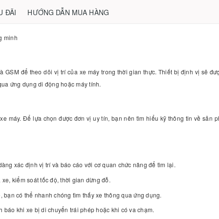
U ĐÃI
HƯỚNG DẪN MUA HÀNG
ng minh
M để theo dõi vị trí của xe máy trong thời gian thực. Thiết bị định vị sẽ được 
g qua ứng dụng di động hoặc máy tính.
 xe máy. Để lựa chọn được đơn vị uy tín, bạn nên tìm hiểu kỹ thông tin về sản 
dàng xác định vị trí và báo cáo với cơ quan chức năng để tìm lại.
xe, kiểm soát tốc độ, thời gian dừng đỗ.
e, bạn có thể nhanh chóng tìm thấy xe thông qua ứng dụng.
h báo khi xe bị di chuyển trái phép hoặc khi có va chạm.