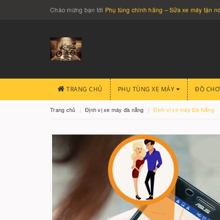
Chào mừng bạn tới
Phụ tùng chính hãng – Sửa xe máy tận 
TRANG CHỦ
PHỤ TÙNG XE MÁY
ĐỒ CHƠ
Trang chủ
Định vị xe máy đà nẵng
Định vị xe máy Đà Nẵng