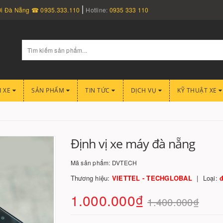
nơi Đà Nẵng ☎ 0935.333.110
Hotline:
0935 333 110
I XE
SẢN PHẨM
TIN TỨC
DỊCH VỤ
KỸ THUẬT XE
Định vị xe máy đà nẵng
Mã sản phẩm:
DVTECH
Thương hiệu:
VIETTEL - TECHGLOBAL
Loại:
đ
1.000.000₫
1.400.000₫