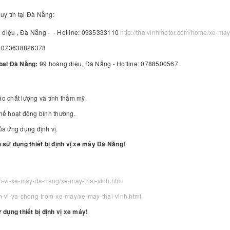
 uy tín tại Đà Nẵng:
diệu , Đà Nẵng - - Hotline: 0935333110
http://thaivinhmotor.com/home/xe-may
e: 023638826378
bal Đà Nẵng:
99 hoàng diệu, Đà Nẵng - Hotline: 0788500567
bảo chất lượng và tính thẩm mỹ.
 thể hoạt động bình thường.
ủa ứng dụng định vị.
sử dụng thiết bị định vị xe máy Đà Nẵng!
nh-vi-xe-may-da-nang/xe-may-thai-vinh.html
nh-vi-va-chong-trom-xe-may/xe-may-thai-vinh.html
 dụng thiết bị định vị xe máy!