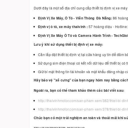
Dưới đây là một số địa chỉ cung cấp thiết bị định vị xe máy
Định Vị Xe Máy, Ô Tô - Viễn Thông Đà Nẵng:
86 hoàng 
Định vị ô tô, xe máy thaivinh :
57 hoàng diệu - Hotlin
Định Vị Xe Máy Ô Tô và Camera Hành Trình - TechGlo
Lưu ý khi sử dụng thiết bị định vị xe máy:
Cần lắp đặt thiết bị định vị tại cửa hàng uy tín để đảm 
Sử dụng sim điện thoại có kết nối dữ liệu để thiết bị có
Giữ bí mật thông tin tài khoản và mật khẩu đăng nhập c
Hãy bảo vệ "xế cưng" của bạn ngay hôm nay bằng cách 
Ngoài ra, bạn có thể tham khảo thêm các bài viết sau:
http://thaivinhmotor.com/san-pham-xem/382/thiet-bi-di
http://thaivinhmotor.com/san-pham-xem/378/thiet-bi-di
Chúc bạn có một trải nghiệm an toàn và thoải mái khi sử
𝐓𝐇𝐀𝐈𝐕𝐈𝐍𝐇𝐌𝐎𝐓𝐎𝐑 𝟎𝟗𝟑𝟓𝟑𝟑𝟑𝟏𝟏𝟎