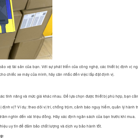
bảo vệ tài sản của bạn. Với sự phát triển của công nghệ, các thiết bị định vị 
cho chiếc xe máy của mình, hãy cân nhắc đến việc lắp đặt định vị.
ới các tính năng và mức giá khác nhau. Để lựa chọn được thiết bị phù hợp, bạn cầ
 định vị? Ví dụ: theo dõi vị trí, chống trộm, cảnh báo nguy hiểm, quản lý hành trì
 trăm nghìn đến vài triệu đồng. Hãy xác định ngân sách của bạn trước khi mua.
iệu uy tín để đảm bảo chất lượng và dịch vụ bảo hành tốt.
ng: