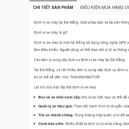
CHI TIẾT SẢN PHẨM
ĐIỀU KIỆN MUA HÀNG Ư
Định vị xe máy tại Đà Nẵng: Giải pháp bảo vệ tài sản thô
Định vị xe máy là gì?
Định vị xe máy là một hệ thống sử dụng công nghệ GPS và GS
tâm điều khiển. Người dùng có thể theo dõi vị trí xe thôn
Các đơn vị cung cấp dịch vụ định vị xe máy tại Đà Nẵng
Tại Đà Nẵng, có rất nhiều đơn vị cung cấp dịch vụ định vị
tín có thể kể đến như: THAIVINHMOTOR
Lợi ích của việc lắp đặt định vị xe máy
Bảo vệ xe khỏi trộm cắp:
Khi xe bị mất, bạn có thể dễ 
Quản lý xe hiệu quả:
Theo dõi hành trình di chuyển của 
Tìm xe nhanh chóng:
Trong trường hợp quên vị trí đỗ x
Cảnh báo sớm:
Nhiều thiết bị định vị có chức năng cản